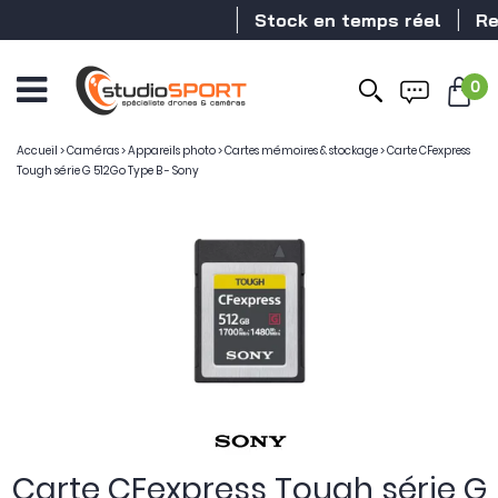
Stock en temps réel
Rev
0
Ouvrir
le
menu
Accueil
>
Caméras
>
Appareils photo
>
Cartes mémoires & stockage
>
Carte CFexpress
Tough série G 512Go Type B - Sony
Carte CFexpress Tough série G