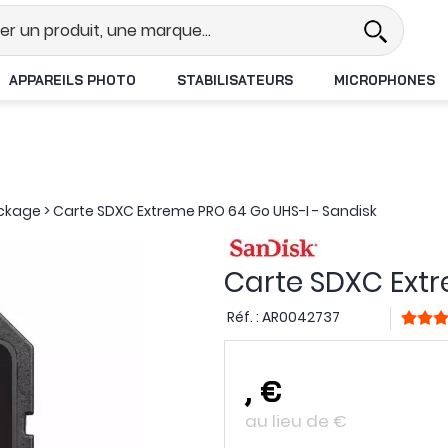
Revendeur DJI N°1 en France
L
APPAREILS PHOTO
STABILISATEURS
MICROPHONES
ockage
>
Carte SDXC Extreme PRO 64 Go UHS-I - Sandisk
Carte SDXC Extr
Réf. :
AR0042737
,
€
au lieu de
€