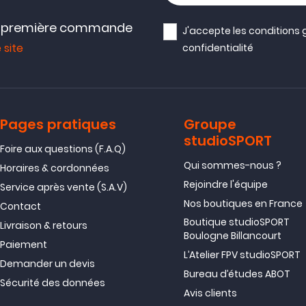
e première commande
J'accepte les
conditions 
 site
confidentialité
Pages pratiques
Groupe
studioSPORT
Foire aux questions (F.A.Q)
Qui sommes-nous ?
Horaires & cordonnées
Rejoindre l'équipe
Service après vente (S.A.V)
Nos boutiques en France
Contact
Boutique studioSPORT
Livraison & retours
Boulogne Billancourt
Paiement
L’Atelier FPV studioSPORT
Demander un devis
Bureau d’études ABOT
Sécurité des données
Avis clients