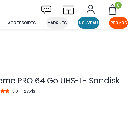
0
ivraison offerte dès 49€ d'achat
Expéditio
ACCESSOIRES
MARQUES
NOUVEAU
PROMOS
eme PRO 64 Go UHS-I - Sandisk
5.0
2 Avis