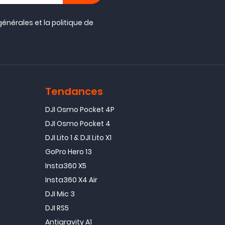
générales
et la
politique de
Tendances
DJI Osmo Pocket 4P
DJI Osmo Pocket 4
DJI Lito 1 & DJI Lito X1
GoPro Hero 13
Insta360 X5
Insta360 X4 Air
DJI Mic 3
DJI RS5
Antigravity A1