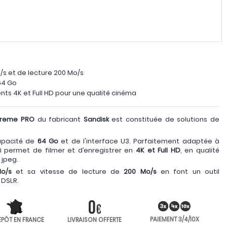
/s et de lecture 200 Mo/s
64 Go
ts 4K et Full HD pour une qualité cinéma
treme PRO
du fabricant
Sandisk
est constituée de solutions de
apacité de
64 Go
et de l'interface U3. Parfaitement adaptée à
ci permet de filmer et d’enregistrer en
4K et Full HD
, en qualité
 jpeg.
o/s
et sa vitesse de lecture de
200 Mo/s
en font un outil
 DSLR.
PAIEMENT 3/4/10X
EPÔT EN FRANCE
LIVRAISON OFFERTE