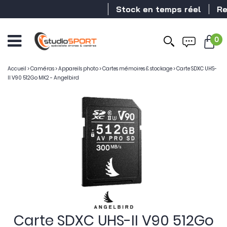
Stock en temps réel
Reve
0
Accueil
>
Caméras
>
Appareils photo
>
Cartes mémoires & stockage
>
Carte SDXC UHS-
II V90 512Go MK2 - Angelbird
Carte SDXC UHS-II V90 512Go