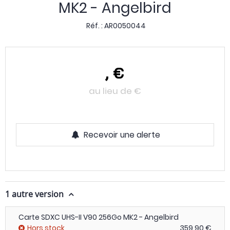
MK2 - Angelbird
Réf. :
AR0050044
,
€
au lieu de
€
Recevoir une alerte
1 autre version
Carte SDXC UHS-II V90 256Go MK2 - Angelbird
Hors stock
359,90 €