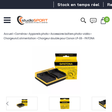
Stock en temps réel
Rev
0
Accueil
>
Caméras
>
Appareils photo
>
Accessoires boîtiers photo-vidéo
>
Chargeurs & alimentation
>
Chargeur double pour Canon LP-E6 - PATONA