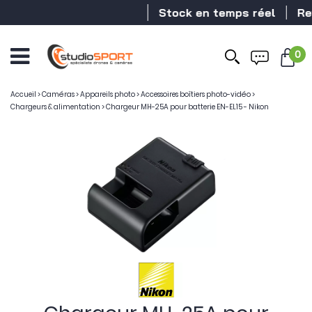
Stock en temps réel
Reve
0
Accueil
>
Caméras
>
Appareils photo
>
Accessoires boîtiers photo-vidéo
>
Chargeurs & alimentation
>
Chargeur MH-25A pour batterie EN-EL15 - Nikon