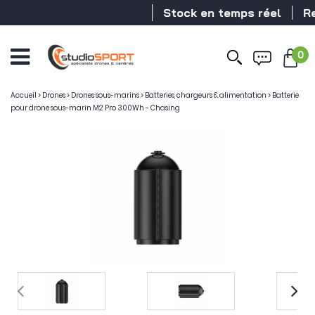
Stock en temps réel
Rev
0
Accueil
>
Drones
>
Drones sous-marins
>
Batteries, chargeurs & alimentation
>
Batterie
pour drone sous-marin M2 Pro 300Wh - Chasing