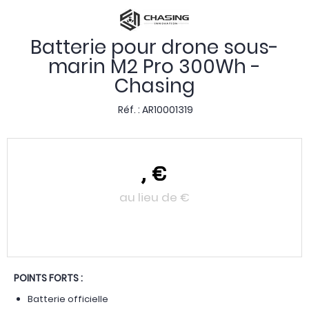
Batterie pour drone sous-
marin M2 Pro 300Wh -
Chasing
Réf. :
AR10001319
,
€
au lieu de
€
POINTS FORTS :
Batterie officielle