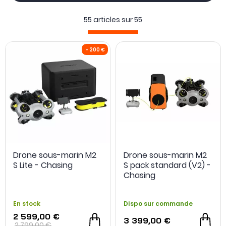
tout en gardant si besoin un angle de 45°, chose qui
55 articles sur
55
jusqu’alors impossible pour ce type de machine. Côté
vidéo, il est capable de filmer en
4K à 30 i/s
et de
retransmettre son signal en 1080p via l'application
IF.DIVE
ou par le port HDMI présent sur la borne WIFI. Ce produit
révolutionnaire ravira les passionnés du monde marin
comme les professionnels ayant besoin de faire de
l'inspection sous-marine.
- 200 €
Drone sous-marin M2
Drone sous-marin M2
S Lite - Chasing
S pack standard (V2) -
Chasing
En stock
Dispo sur commande
2 599,00 €
3 399,00 €
2 799,00 €