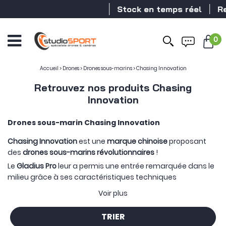
Stock en temps réel
Revendeur D
0
Accueil
>
Drones
>
Drones sous-marins
>
Chasing Innovation
Retrouvez nos produits Chasing
Innovation
Drones sous-marin Chasing Innovation
Chasing Innovation
est une
marque chinoise
proposant
des
drones sous-marins révolutionnaires
!
Le
Gladius Pro
leur a permis une entrée remarquée dans le
milieu grâce à ses caractéristiques techniques
séduisantes ainsi que son application intuitive et très
Voir plus
simple d'utilisation.
Le nouveau drone-sous marin
Gladius Mini
a changé la
TRIER
donne. Sa conception il permet d'évoluer ou bon lui semble