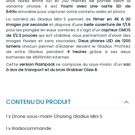
vous aurez entre 100 et 200 mètres de portée selon la
variante choisie. Il est
fourni avec une carte SD de
64Go
amovible pour capturer votre contenu vidéo et photo.
La caméra du Gladius Mini S permet de
filmer en 4K à 30
images par seconde
et dispose d'une
belle ouverture de f/1.8
pour les plongée en eaux sombres. Il s'agit d'un
capteur CMOS
de 1/2.3 pouces
qui est stabilisé, vous permettant d'avoir des
images fluides et sans saccades.
Deux phares LED de 1200
lumens
chacun permet d'éclairer devant le Gladius. Profitez
de votre Gladius pendant
4 heures
grâce à ses deux
batteries de 4800mAh internes.
Cette
version Flashpack
se compose du sous-marin, d'un
sac
à dos de transport et du bras Grabber Claw B
.
CONTENU DU PRODUIT
1 x Drone sous-marin Chasing Gladius Mini S
1 x Radiocommande