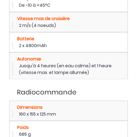
De -10 à +45°C
Vitesse max de croisière
2 m/s (4 noeuds)
Batterie
2 x 4800mAh
Autonomie
Jusqu'à 4 heures (en eau calme) et 1 heure
(vitesse max. et lampe allumée)
Radiocommande
Dimensions
160 x 155 x 125 mm
Poids
685 g