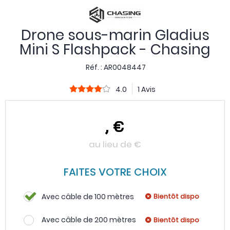
Drone sous-marin Gladius
Mini S Flashpack - Chasing
Réf. :
AR0048447
4.0
1 Avis
,
€
au lieu de
€
FAITES VOTRE CHOIX
Avec câble de 100 mètres
Bientôt dispo
Avec câble de 200 mètres
Bientôt dispo