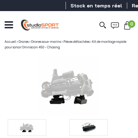
Stock en temps réel
Reve
0
Accueil
>
Drones
>
Drones sous-marins
>
Pièces détachées
>
Kit de montage rapide
pour sonar Omniscan 450 - Chasing