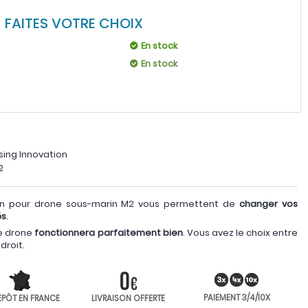
FAITES VOTRE CHOIX
En stock
En stock
sing Innovation
2
on pour drone sous-marin M2 vous permettent de
changer vos
és
.
re drone
fonctionnera parfaitement bien
. Vous avez le choix entre
droit.
PAIEMENT 3/4/10X
EPÔT EN FRANCE
LIVRAISON OFFERTE