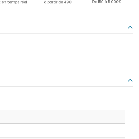
De 150 à 5 000€
k en temps réel
à partir de 49€