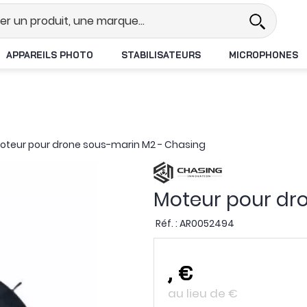
el
Revendeur DJI N°1 en France
APPAREILS PHOTO
STABILISATEURS
MICROPHONES
oteur pour drone sous-marin M2 - Chasing
Moteur pour dr
Réf. :
AR0052494
,
€
au lieu de
€