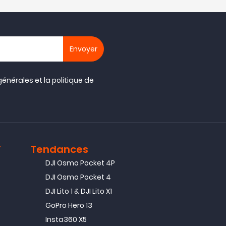
générales
et la
politique de
T
Tendances
DJI Osmo Pocket 4P
DJI Osmo Pocket 4
DJI Lito 1 & DJI Lito X1
GoPro Hero 13
Insta360 X5