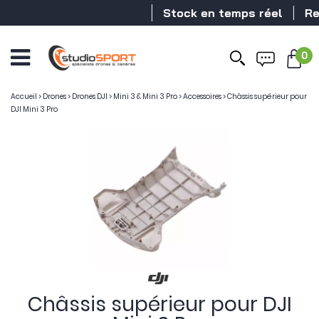
Stock en temps réel
Rev
0
Accueil
>
Drones
>
Drones DJI
>
Mini 3 & Mini 3 Pro
>
Accessoires
>
Châssis supérieur pour
DJI Mini 3 Pro
Châssis supérieur pour DJI