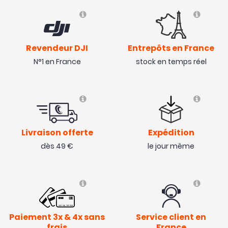
Revendeur DJI
Entrepôts en France
N°1 en France
stock en temps réel
Livraison offerte
Expédition
dès 49 €
le jour même
Paiement 3x & 4x sans
Service client en
frais
France