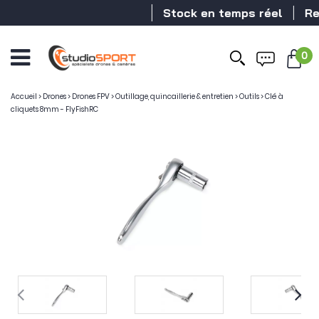
Stock en temps réel
Reve
0
Accueil
>
Drones
>
Drones FPV
>
Outillage, quincaillerie & entretien
>
Outils
>
Clé à
cliquets 8mm - FlyFishRC