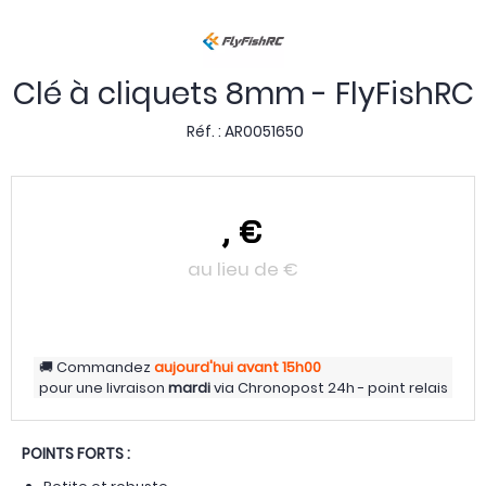
Clé à cliquets 8mm - FlyFishRC
Réf. :
AR0051650
,
€
au lieu de
€
Commandez
aujourd'hui
avant 15h00
pour une livraison
mardi
via
Chronopost 24h - point relais
POINTS FORTS :