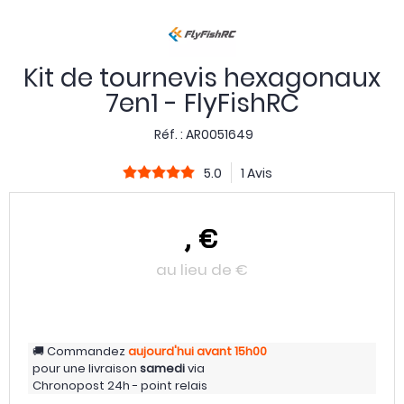
Kit de tournevis hexagonaux
7en1 - FlyFishRC
Réf. :
AR0051649
5.0
1 Avis
,
€
au lieu de
€
Commandez
aujourd'hui
avant 15h00
pour une livraison
samedi
via
Chronopost 24h - point relais