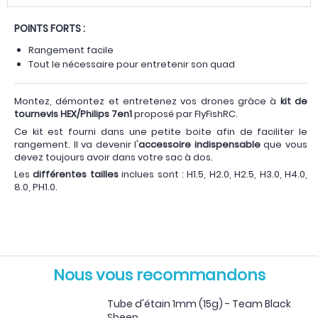
POINTS FORTS :
Rangement facile
Tout le nécessaire pour entretenir son quad
Montez, démontez et entretenez vos drones grâce à
kit de
tournevis HEX/Philips 7en1
proposé par FlyFishRC.
Ce kit est fourni dans une petite boite afin de faciliter le
rangement. Il va devenir l'
accessoire indispensable
que vous
devez toujours avoir dans votre sac à dos.
Les
différentes tailles
inclues sont : H1.5, H2.0, H2.5, H3.0, H4.0,
8.0, PH1.0.
Nous vous recommandons
Tube d'étain 1mm (15g) - Team Black
Sheep