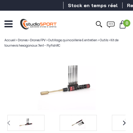
Stock en temps réel
Reve
0
Accueil
>
Drones
>
Drones FPV
>
Outillage, quincaillerie & entretien
>
Outils
>
Kit de
tournevis hexagonaux 7en1 - FlyFishRC