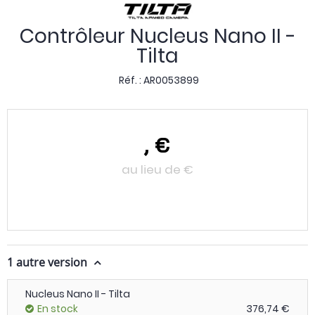
Contrôleur Nucleus Nano II -
Tilta
Réf. :
AR0053899
,
€
au lieu de
€
1 autre version
Nucleus Nano II - Tilta
En stock
376,74 €