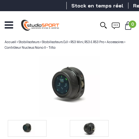
Stock en temps réel
Reve
0
Accueil
>
Stabilisateurs
>
Stabilisateurs DJI
>
RS3 Mini, RS3 & RS3 Pro
>
Accessoires
>
Contrôleur Nucleus Nano II - Tilta