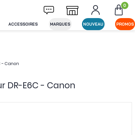
0
Livraison offerte dès 49€ d'achat
Expéditi
ACCESSOIRES
MARQUES
NOUVEAU
PROMOS
C - Canon
ur DR-E6C - Canon