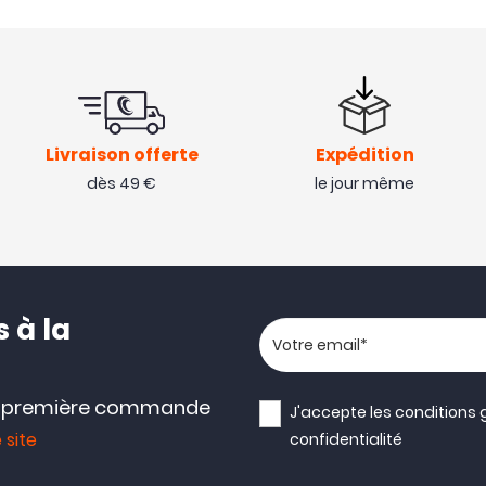
Livraison offerte
Expédition
dès 49 €
le jour même
 à la
Votre adresse email
e première commande
J'accepte les
conditions 
 site
confidentialité