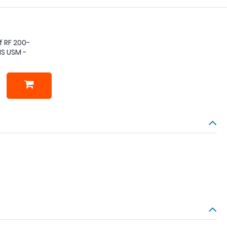
f RF 200-
S USM -