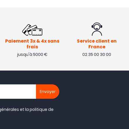
Paiement 3x & 4x sans
Service client en
frais
France
jusqu'à 5000 €
02 35 00 30 00
générales
et la
politique de