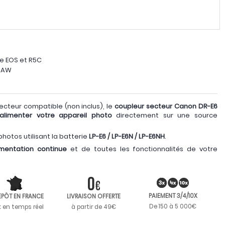
e EOS et R5C
 RAW
ecteur compatible (non inclus), le
coupleur secteur Canon DR-E6
alimenter votre appareil photo
directement sur une source
photos utilisant la batterie
LP-E6 / LP-E6N / LP-E6NH
.
imentation continue
et de toutes les fonctionnalités de votre
PAIEMENT 3/4/10X
EPÔT EN FRANCE
LIVRAISON OFFERTE
De 150 à 5 000€
k en temps réel
à partir de 49€