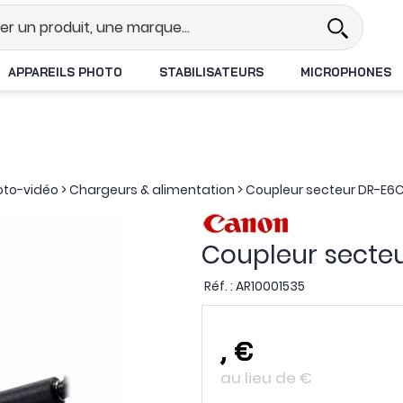
l
Revendeur DJI N°1 en France
APPAREILS PHOTO
STABILISATEURS
MICROPHONES
oto-vidéo
>
Chargeurs & alimentation
>
Coupleur secteur DR-E6
Coupleur secte
Réf. :
AR10001535
,
€
au lieu de
€