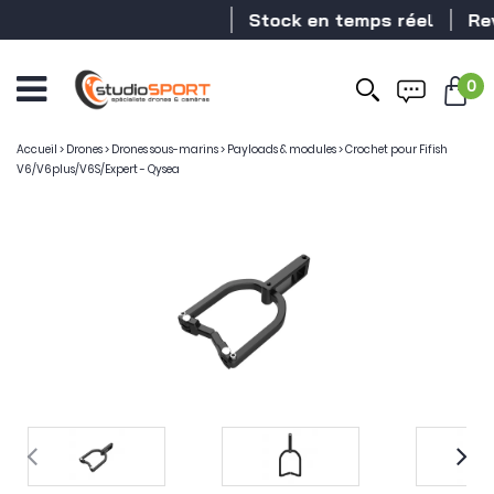
Stock en temps réel
Reve
0
Accueil
>
Drones
>
Drones sous-marins
>
Payloads & modules
>
Crochet pour Fifish
V6/V6plus/V6S/Expert - Qysea