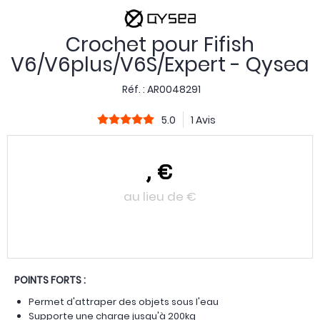
Crochet pour Fifish
V6/V6plus/V6S/Expert - Qysea
Réf. :
AR0048291
5.0
1 Avis
,
€
au lieu de
€
POINTS FORTS :
Permet d'attraper des objets sous l'eau
Supporte une charge jusqu'à 200kg