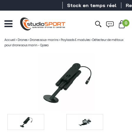
Stock en temps réel
Reve
0
Ouvrir
le
menu
Accueil
>
Drones
>
Drones sous-marins
>
Payloads & modules
>
Détecteur de métaux
pour drone sous marin - Qysea