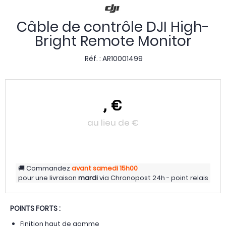
Câble de contrôle DJI High-
Bright Remote Monitor
Réf. :
AR10001499
,
€
au lieu de
€
Commandez
avant samedi
15h00
pour une livraison
mardi
via
Chronopost 24h - point relais
POINTS FORTS :
Finition haut de gamme