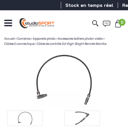
Stock en temps réel
Reve
0
Accueil
>
Caméras
>
Appareils photo
>
Accessoires boîtiers photo-vidéo
>
Câbles & connectique
>
Câble de contrôle DJI High-Bright Remote Monitor