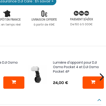
ssurance DJI Care : En savoir +
PAIEMENT 3/4/10X
EPÔT EN FRANCE
LIVRAISON OFFERTE
De 150 à 5 000€
k en temps réel
à partir de 49€
ation
4
ie DJI Osmo
Lumière d'appoint pour DJI
Osmo Pocket 4 et DJI Osmo
Pocket 4P
24,00 €