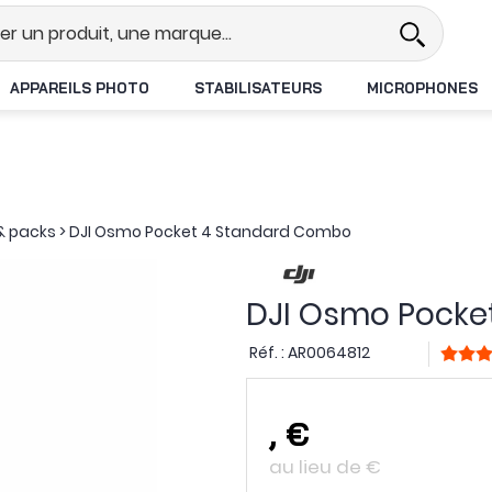
Revendeur DJI N°1 en France
Livrai
APPAREILS PHOTO
STABILISATEURS
MICROPHONES
 packs
>
DJI Osmo Pocket 4 Standard Combo
DJI Osmo Pocke
Réf. :
AR0064812
,
€
au lieu de
€