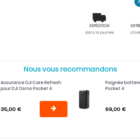
A
EXPÉDITION
ENTR
Comparatif
dans la journée
stoc
Pocket 3 VS
Présent
Pocket 4
Pocket 
Nous vous recommandons
Assurance DJI Care Refresh
Poignée batter
pour DJI Osmo Pocket 4
Pocket 4
35,00 €
69,00 €