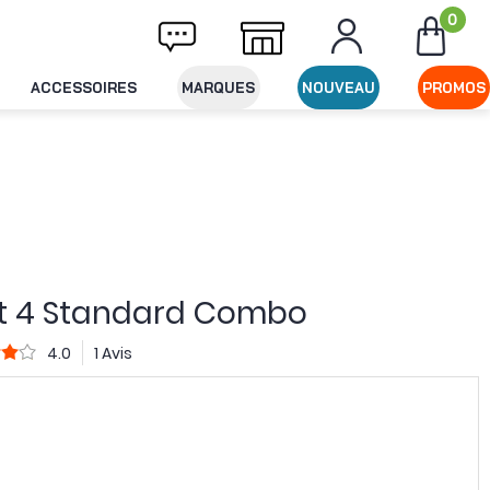
0
son offerte dès 49€ d'achat
Expédition le 
ACCESSOIRES
MARQUES
NOUVEAU
PROMOS
t 4 Standard Combo
4.0
1 Avis