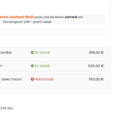
avant vendredi
15h00
pour une livraison
samedi
via
Chronopost 24h - point relais
 Combo
En stock
619,00 €
 +
En stock
530,00 €
4 avec micro
Hors stock
763,00 €
/240 fps