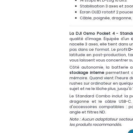
14 stops et D-Log 10 bits
Stabilisation 3 axes et zo
Écran OLED rotatif 2 pouce
Câble, poignée, dragonne,
La DJI Osmo Pocket 4 - Stan
qualité d'image. Équipée d'un
nacelle 3 axes, elle tient dans 
pas dans ce format. Le profil
D-
latitude en post-production, ta
vous laissent vous concentrer su
Côté autonomie, la batterie a
stockage interne
permettent de
mémoire. Quand vient l'heure du
rushes sur ordinateur en quelques 
sujet et ne le lâche plus, jusqu'
Le Standard Combo inclut la poi
dragonne et le câble USB-C. P
d'accessoires compatibles : po
angle et filtres ND.
Note : Aucun adaptateur secteur 
les produits recommandés.