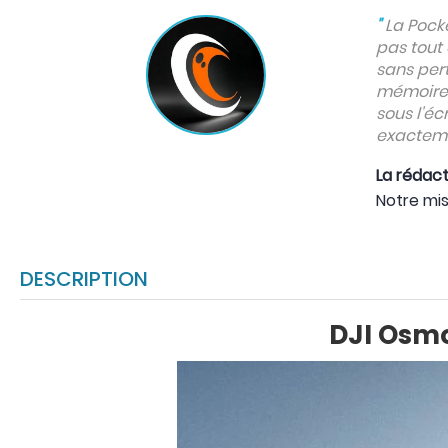
"
La Pocke
pas tout 
sans pert
mémoire, 
sous l'éc
exactemen
La rédac
Notre mis
DESCRIPTION
DJI Osmo