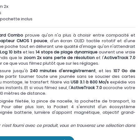
om 2x
s
 pochette inclus
dard Combo
prouve qu'on n'a plus à choisir entre compacité et
capteur CMOS 1 pouce
, d'un écran OLED tactile rotatif et d'une
une poche tout en délivrant une qualité d'image qu'on n'attendrait
Log 10 bits
et les
14 stops de plage dynamique
ouvrent une vraie
ndis que le
zoom 2x sans perte de résolution
et l'
ActiveTrack 7.0
r ce que vous filmez plutôt que sur les réglages.
ssure jusqu'à
240 minutes d'enregistrement
, et les
107 Go de
 partir tourner toute une journée sans se soucier des cartes
 montage, le transfert filaire via
USB 3.1 à 800 Mo/s
expédie vos
instants. Et si vous filmez seul, l'
ActiveTrack 7.0
accroche votre
à 10 mètres de distance.
gnée filetée, la pince de nacelle, la pochette de transport, la
our aller plus loin, la Pocket 4 s'enrichit d'un écosystème
ignée batterie, lumière d'appoint magnétique, objectif grand-
n'est fourni avec ce produit, vous en trouverez une sélection dans