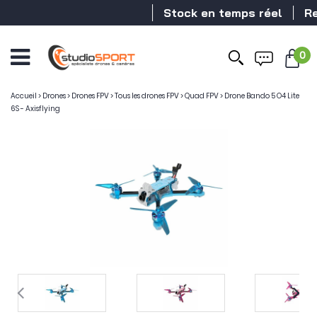
Stock en temps réel
Reven
0
Accueil
>
Drones
>
Drones FPV
>
Tous les drones FPV
>
Quad FPV
>
Drone Bando 5 O4 Lite
6S - Axisflying