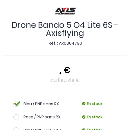
Drone Bando 5 O4 Lite 6S -
Axisflying
Réf. :
AR0064790
,
€
au lieu de
€
Bleu / PNP sans RX
En stock
Rose / PNP sans RX
En stock