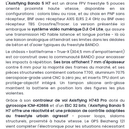
L'Axisflying Bando 5 H7
est un drone FPV freestyle 5 pouces
orienté proximité haute vitesse, disponible en six
configurations : coloris bleu ou rose, et au choix en PNP sans
récepteur, BNF avec récepteur AXIS ELRS 2.4 GHz ou BNF avec
récepteur TBS Crossfire/Tracer. La version présentée ici
embarque le
système vidéo numérique DJI O4 Lite
, qui assure
une transmission HD faible latence et longue portée - là où
une liaison analogique atteindrait ses limites dans les dédales
de béton et d'acier typiques du freestyle BANDO.
Le châssis « battleframe » True-X (304,5 mm d'empattement)
est co-construit avec la communauté BANDO pour encaisser
les impacts à répétition.
Ses bras affichent 7 mm d'épaisseur
contre 6 mm pour la majorité des frames du marché, et ses
pièces structurelles combinent carbone T700, aluminium 7075
aerospace-grade usiné CNC à zéro jeu, et inserts TPU dont un
protège-objectif intégré. Un tampon silicone anti-glisse
maintient la batterie en position lors des figures les plus
violentes.
Grâce à son
controleur de vol Axisflying H743 Pro
doté du
gyroscope ICM-42688
et d'un
ESC 32 bits
, l'
Axisflying Bando 5
H7 offre une réactivité et une précision de contrôle adaptées
au freestyle urbain agressif
- power loops, slaloms
structurels, proximité à haute vitesse. Le GPS Beizheng 121
vient compléter l'électronique pour les situations nécessitant