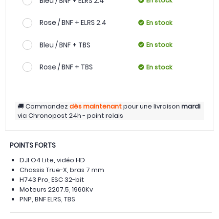
Bleu / BNF + ELRS 2.4
En stock
Rose / BNF + ELRS 2.4
En stock
Bleu / BNF + TBS
En stock
Rose / BNF + TBS
En stock
Commandez
dès maintenant
pour une livraison
mardi
via
Chronopost 24h - point relais
POINTS FORTS
DJI O4 Lite, vidéo HD
Chassis True-X, bras 7 mm
H743 Pro, ESC 32-bit
Moteurs 2207.5, 1960Kv
PNP, BNF ELRS, TBS