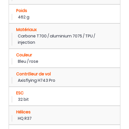
Poids
462 g
Matériaux
Carbone T700 / aluminium 7075 / TPU /
injection
Couleur
Bleu / rose
Contrôleur de vol
Axisflying H743 Pro
ESC
32 bit
Hélices
HQ R37