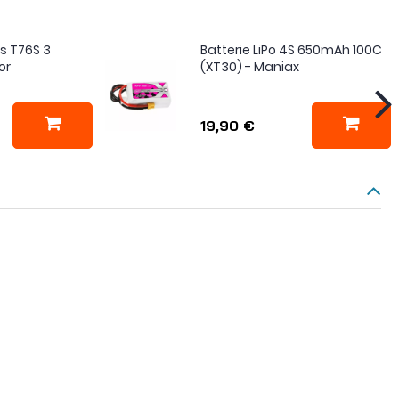
es T76S 3
Batterie LiPo 4S 650mAh 100C
or
(XT30) - Maniax
19,90 €