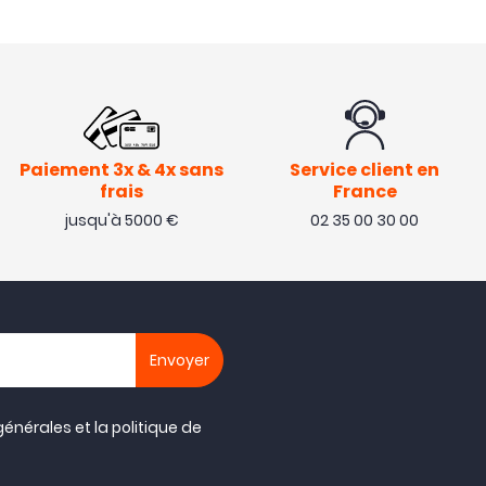
Paiement 3x & 4x sans
Service client en
frais
France
jusqu'à 5000 €
02 35 00 30 00
générales
et la
politique de