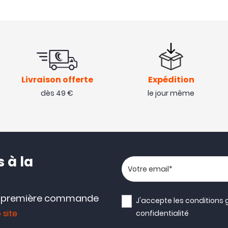
Livraison offerte
Expédition
dès 49 €
le jour même
 à la
Votre adresse email
e première commande
J'accepte les
conditions 
 site
confidentialité