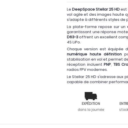
Le
DeepSpace Stellar 25 HD
est
vol agile et des images haute q
s’adapte à différents styles de 
La plate-forme repose sur un
garantissant une réponse moteu
D63-3
offrent un excellent comp
4S LiPo.
Chaque version est équipée 
numérique haute définition
po
stabilisation en vol et permet
réception incluent
PNP
,
TBS Cro
radios FPV modernes.
Le Stellar 25 HD s’adresse aux 
capable de combiner performanc
EXPÉDITION
ENTR
dans la journée
stoc