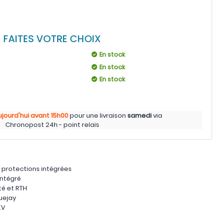
FAITES VOTRE CHOIX
En stock
En stock
En stock
ujourd'hui
avant 15h00
pour une livraison
samedi
via
Chronopost 24h - point relais
 protections intégrées
intégré
té et RTH
uejay
KV