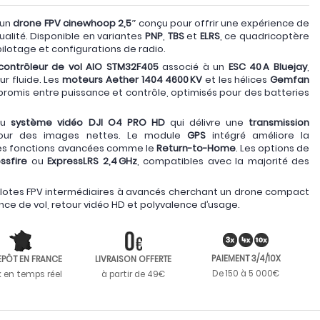
 un
drone FPV cinewhoop 2,5″
conçu pour offrir une expérience de
ualité. Disponible en variantes
PNP
,
TBS
et
ELRS
, ce quadricoptère
pilotage et configurations de radio.
contrôleur de vol AIO STM32F405
associé à un
ESC 40 A Bluejay
,
r fluide. Les
moteurs Aether 1404 4600 KV
et les hélices
Gemfan
romis entre puissance et contrôle, optimisés pour des batteries
du
système vidéo DJI O4 PRO HD
qui délivre une
transmission
ur des images nettes. Le module
GPS
intégré améliore la
 des fonctions avancées comme le
Return-to-Home
. Les options de
ssfire
ou
ExpressLRS 2,4 GHz
, compatibles avec la majorité des
pilotes FPV intermédiaires à avancés cherchant un drone compact
e de vol, retour vidéo HD et polyvalence d’usage.
PAIEMENT 3/4/10X
EPÔT EN FRANCE
LIVRAISON OFFERTE
De 150 à 5 000€
k en temps réel
à partir de 49€