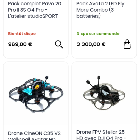
Pack complet Pavo 20
Pack Avata 2 LED Fly
Pro II 3S O4 Pro -
More Combo (3
L'atelier studioSPORT
batteries)
Bientôt dispo
Dispo sur commande
969,00 €
3 300,00 €
NOUVEAU
Drone FPV Stellar 25
Drone CineON C35 V2
HD avec DJI O4 Pro -
Walksnail Avatar HD