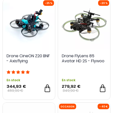
Drone CineON Z20 BNF
Drone FlyLens 85
- Axisflying
Avatar HD 2S - Flywoo
En stock
En stock
344,93 €
279,92 €
459,90 €
349,90 €