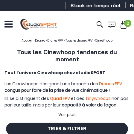
Stock en temps réel
Revend
0
Accueil
>
Drones
>
Drones FPV
>
Tous les drones FPV
>
CineWhoop
Tous les Cinewhoop tendances du
moment
Tout l'univers Cinewhoop chez studioSPORT
Les Cinewhoops désignent une branche des
Drones FPV
conçus pour faire de la prise de vue cinématique
!
Ils se distinguent des
Quad FPV
et des
Tinywhoops
non pas
par leur taille, mais par leur
capacité à voler de façon
maîtrisée
pour
créer du contenu vidéos fluides et
Voir plus
"cinématique"
. Les cinewhoops sont majoritairement
carénés
et intègrent des
bumpers
en extérieur pour
TRIER & FILTRER
amortir tout choc sans influer sur la stabilité des images