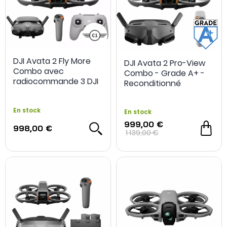
OCCASION
- 180 €
DJI Avata 2 Fly More
DJI Avata 2 Pro-View
Combo avec
Combo - Grade A+ -
radiocommande 3 DJI
Reconditionné
FPV
En stock
En stock
999,00 €
998,00 €
1 139,00 €