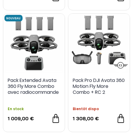
Pack Extended Avata
Pack Pro DJI Avata 360
360 Fly More Combo
Motion Fly More
NOUVEAU
avec radiocommande
Combo + RC 2
RC2
En stock
Bientôt dispo
1 009,00 €
1 308,00 €