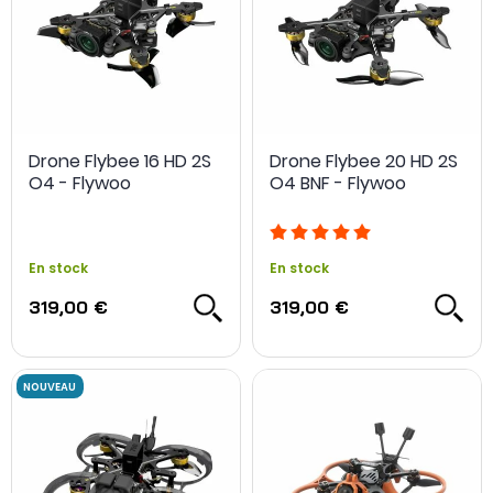
Drone Flybee 16 HD 2S
Drone Flybee 20 HD 2S
O4 - Flywoo
O4 BNF - Flywoo
En stock
En stock
319,00 €
319,00 €
NOUVEAU