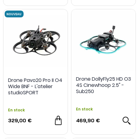
Drone DollyFly25 HD O3
Drone Pavo20 Pro II O4
4S Cinewhoop 2.5" -
Wide BNF - L'atelier
Sub250
studioSPORT
En stock
En stock
329,00 €
469,90 €