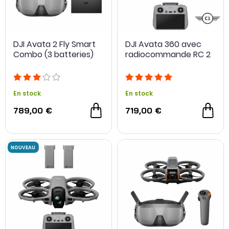
DJI Avata 2 Fly Smart
DJI Avata 360 avec
Combo (3 batteries)
radiocommande RC 2
OCCASION
En stock
En stock
789,00 €
719,00 €