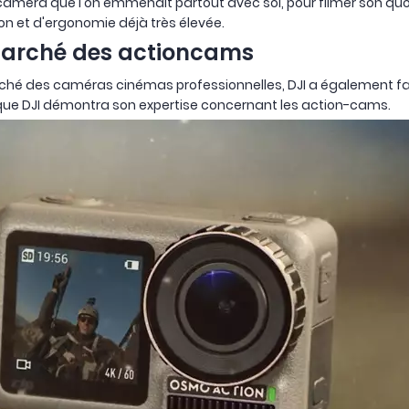
a caméra que l'on emmenait partout avec soi, pour filmer son q
ion et d'ergonomie déjà très élevée.
e marché des actioncams
arché des caméras cinémas professionnelles, DJI a également f
 que DJI démontra son expertise concernant les action-cams.