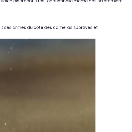
uotidien aisément. Très fonctionnelle même dès sa première
ait ses armes du côté des caméras sportives et