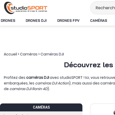
Stock en temps réel
DRONES
DRONES DJI
DRONES FPV
CAMÉRAS
Accueil
>
Caméras
>
Caméras DJI
Découvrez les
Profitez des
caméras DJI
avec studioSPORT ! Ici, vous retro
embarquées, les
caméras DJI Action
), mais aussi des camér
de
caméras DJI Ronin 4D
).
CAMÉRAS