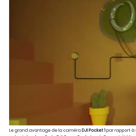
Le grand avantage de la caméra
DJI Pocket 1
par rapport à 