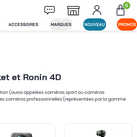
0
on offerte dès 49€ d'achat
Expédition le 
ACCESSOIRES
MARQUES
NOUVEAU
PROMOS
et et Ronin 4D
action (aussi appelées caméras sport ou caméras
des caméras professionnelles (représentées par la gamme