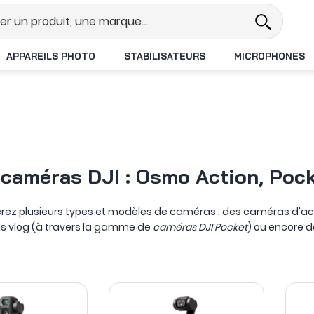
Revendeur DJI N°1 en France
Livrais
APPAREILS PHOTO
STABILISATEURS
MICROPHONES
 caméras DJI : Osmo Action, Pock
uverez plusieurs types et modèles de caméras : des caméras d'
as vlog (à travers la gamme de
caméras DJI Pocket
) ou encore 