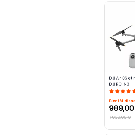
DJI Air 3S 
DJI RC-N3
Bientôt disp
989,00
1 099,00 €