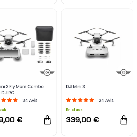
Mini 3 Fly More Combo
DJI Mini 3
 DJI RC
34
Avis
24
Avis
ock
En stock
9,00 €
339,00 €