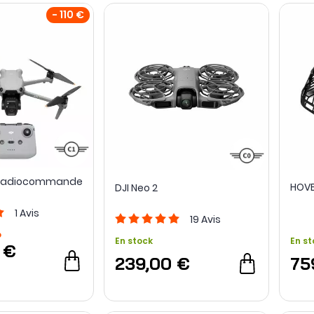
- 110 €
et radiocommande
HOVE
DJI Neo 2
1
Avis
19
Avis
o
En stock
En st
 €
239,00 €
75