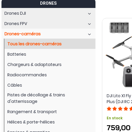
DRONES
Drones DJI
Drones FPV
Drones-caméras
Tous les drones-caméras
Batteries
Chargeurs & adaptateurs
Radiocommandes
Câbles
Pistes de décollage & trains
DJI Lito X1 
d'atterrissage
Plus (DJI RC 
Rangement & transport
En stock
Hélices & porte-hélices
759,00