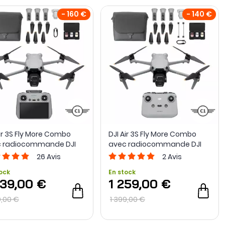
- 160 €
- 140 €
Air 3S Fly More Combo
DJI Air 3S Fly More Combo
 radiocommande DJI
avec radiocommande DJI
RC-N3
26
Avis
2
Avis
ock
En stock
439,00 €
1 259,00 €
9,00 €
1 399,00 €