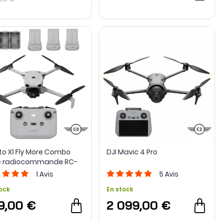
ito X1 Fly More Combo
DJI Mavic 4 Pro
c radiocommande RC-
1
Avis
5
Avis
ock
En stock
9,00 €
2 099,00 €