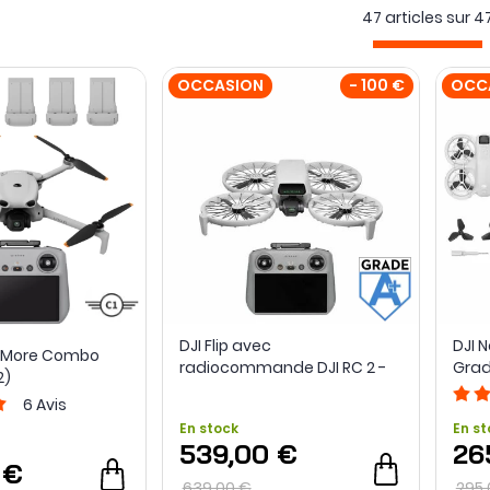
47 articles sur
4
OCCASION
- 100 €
OCC
DJI Flip avec
DJI 
Fly More Combo
radiocommande DJI RC 2 -
Grad
2)
Grade A+ - Occasion
6
Avis
En stock
En st
539,00 €
26
 €
639,00 €
295,