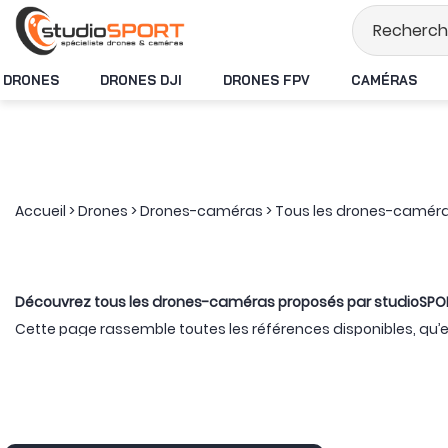
Stock en temps réel
DRONES
DRONES DJI
DRONES FPV
CAMÉRAS
Accueil
>
Drones
>
Drones-caméras
>
Tous les drones-camér
Découvrez tous les drones-caméras proposés par studioSPO
Cette page rassemble toutes les références disponibles, qu
étendues. La sélection peut ainsi présenter plusieurs déclina
reconditionnés.