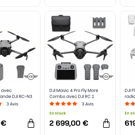
o avec
DJI Mavic 4 Pro Fly More
DJI 
nde DJI RC-N3
Combo avec DJI RC 2
radi
3
Avis
3
Avis
En stock
En st
 €
2 699,00 €
61