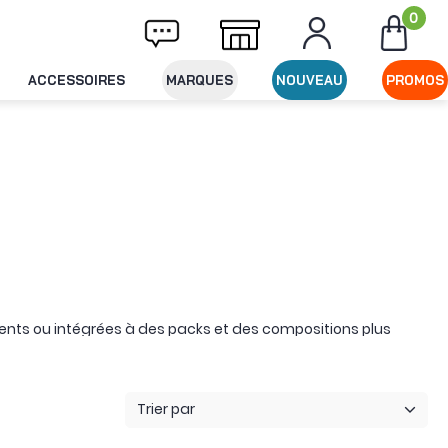
0
vraison offerte dès 49€ d'achat
Expédition
ACCESSOIRES
MARQUES
NOUVEAU
PROMOS
ents ou intégrées à des packs et des compositions plus
lorsqu’ils sont disponibles, des modèles d’occasion ou
Trier par