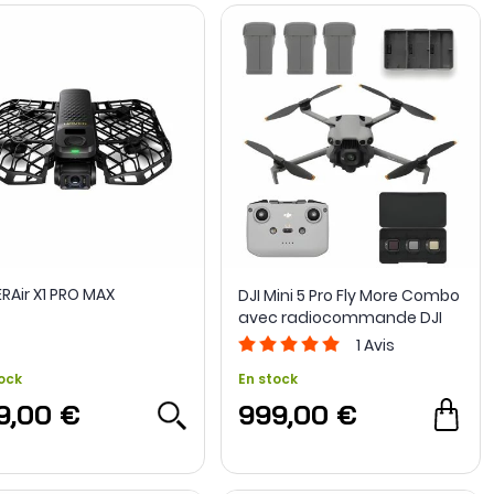
RAir X1 PRO MAX
DJI Mini 5 Pro Fly More Combo
avec radiocommande DJI
RC-N3
1
Avis
ock
En stock
9,00 €
999,00 €