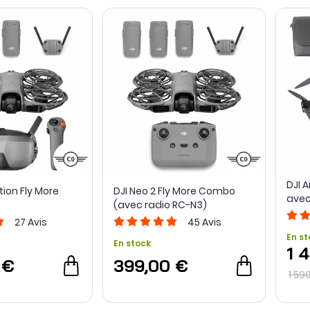
DJI 
tion Fly More
DJI Neo 2 Fly More Combo
avec
(avec radio RC-N3)
RC 2
27
Avis
45
Avis
En st
En stock
1 
 €
399,00 €
1 59