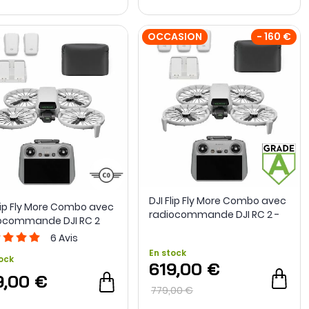
OCCASION
- 160 €
DJI Flip Fly More Combo avec
Flip Fly More Combo avec
radiocommande DJI RC 2 -
ocommande DJI RC 2
Grade A - Occasion
6
Avis
En stock
ock
619,00 €
9,00 €
779,00 €