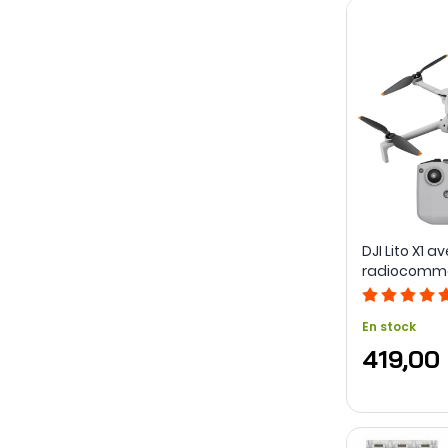
DJI Lito X1 a
radiocomm
En stock
419,00