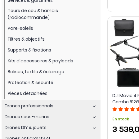
Services & garanties
Tours de cou & harnais
(radiocommande)
Pare-soleils
Filtres & objectifs
Supports & fixations
Kits d'accessoires & payloads
Balises, textile & éclairage
Protection & sécurité
Pièces détachées
DJI Mavic 4 
Combo 512Go
Drones professionnels
Pro 2
Drones sous-marins
En stock
Drones DIY & jouets
3 539,
Drones Antigravity A1