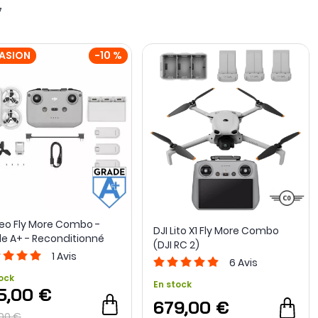
7
ASION
-10 %
Neo Fly More Combo -
DJI Lito X1 Fly More Combo
e A+ - Reconditionné
(DJI RC 2)
1
Avis
6
Avis
ock
En stock
5,00 €
679,00 €
00 €