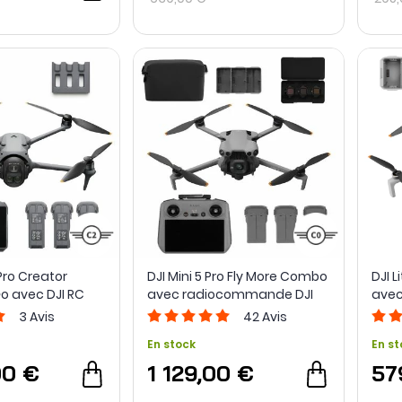
Pro Creator
DJI Mini 5 Pro Fly More Combo
DJI L
 avec DJI RC
avec radiocommande DJI
ave
RC 2
N3
3
Avis
42
Avis
En stock
En st
00 €
1 129,00 €
57