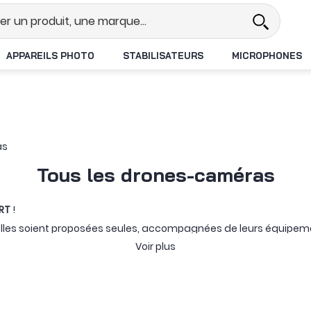
Revendeur DJI N°1 en France
Li
APPAREILS PHOTO
STABILISATEURS
MICROPHONES
as
Tous les drones-caméras
RT
!
’elles soient proposées seules, accompagnées de leurs équipem
isons d’un même appareil. Aux produits neufs peuvent s’ajouter, 
Voir plus