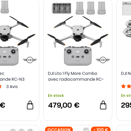
vec
DJI Lito 1 Fly More Combo
DJI 
ande RC-N3
avec radiocommande RC-
N3
3
Avis
En stock
En st
 €
479,00 €
29
OCCASION
- 100 €