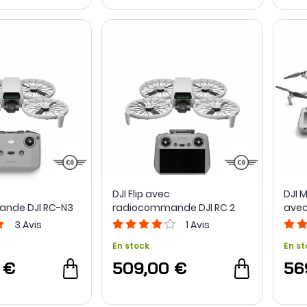
DJI Flip avec
DJI 
nde DJI RC-N3
radiocommande DJI RC 2
avec
3
Avis
1
Avis
En stock
En st
 €
509,00 €
56