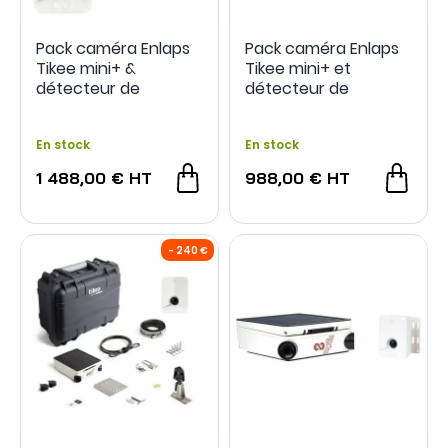
Pack caméra Enlaps
Pack caméra Enlaps
Tikee mini+ &
Tikee mini+ et
détecteur de
détecteur de
mouvements
mouvements Tikee
Sentinel &
Sentinel
En stock
En stock
accessoires
1 488,00 €
HT
988,00 €
HT