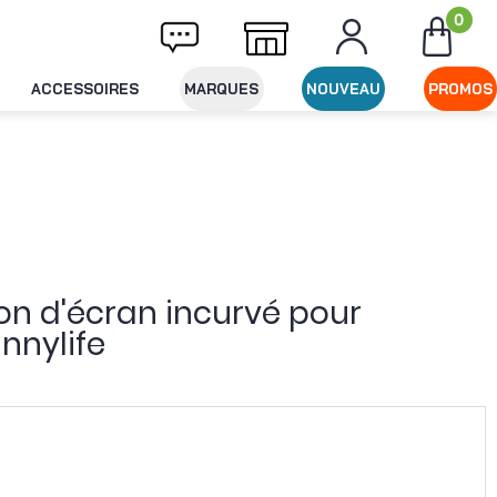
0
Livraison offerte dès 49€ d'achat
Expéditi
ACCESSOIRES
MARQUES
NOUVEAU
PROMOS
ion d'écran incurvé pour
nnylife