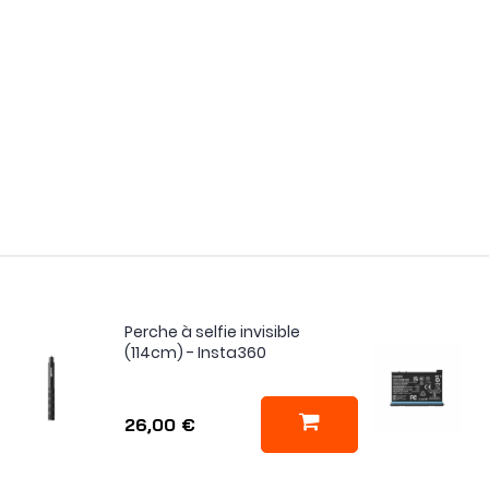
Perche à selfie invisible
(114cm) - Insta360
26,00 €