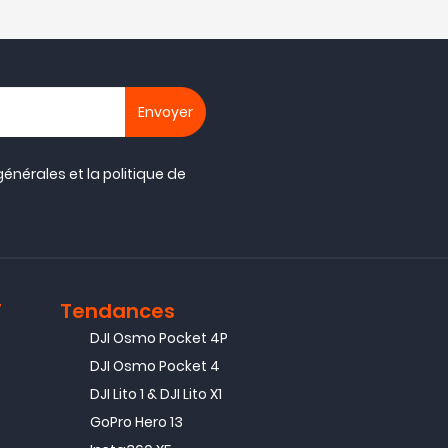
générales
et la
politique de
T
Tendances
DJI Osmo Pocket 4P
DJI Osmo Pocket 4
DJI Lito 1 & DJI Lito X1
GoPro Hero 13