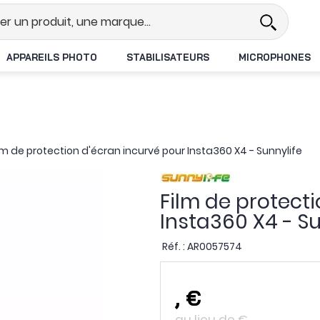
l
Revendeur DJI N°1 en France
APPAREILS PHOTO
STABILISATEURS
MICROPHONES
lm de protection d'écran incurvé pour Insta360 X4 - Sunnylife
Film de protect
Insta360 X4 - Su
Réf. :
AR0057574
,
€
au lieu de
€