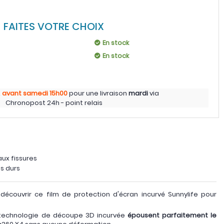
FAITES VOTRE CHOIX
En stock
En stock
z
avant samedi
15h00
pour une livraison
mardi
via
Chronopost 24h - point relais
aux fissures
ts durs
écouvrir ce film de protection d'écran incurvé Sunnylife pour
technologie de découpe 3D incurvée
épousent parfaitement le