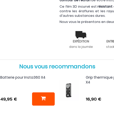
contour de l'écran
de votre Inst
Ce film 3D incurvé est
résistant
contre les éraflures et les ra
d'autres substances dures.
Nous vous le présentons en deux
EXPÉDITION
ENTR
dans la journée
stoc
Nous vous recommandons
Batterie pour Insta360 X4
Grip thermique 
X4
49,95 €
16,90 €