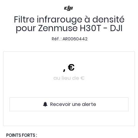
Filtre infrarouge à densité
pour Zenmuse H30T - DJI
Réf. :
AR0060442
,
€
au lieu de
€
Recevoir une alerte
POINTS FORTS :