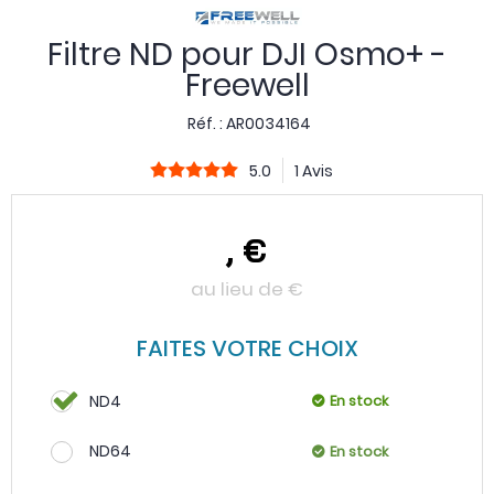
Filtre ND pour DJI Osmo+ -
Freewell
Réf. :
AR0034164
5.0
1 Avis
,
€
au lieu de
€
FAITES VOTRE CHOIX
ND4
En stock
ND64
En stock