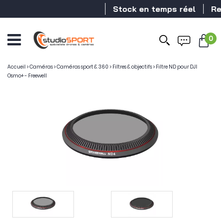
Stock en temps réel
Reve
0
Accueil
>
Caméras
>
Caméras sport & 360
>
Filtres & objectifs
>
Filtre ND pour DJI
Osmo+ - Freewell