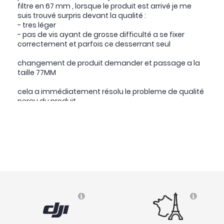
filtre en 67 mm , lorsque le produit est arrivé je me
suis trouvé surpris devant la qualité :
- tres léger
- pas de vis ayant de grosse difficulté a se fixer
correctement et parfois ce desserrant seul
changement de produit demander et passage a la
taille 77MM
cela a immédiatement résolu le probleme de qualité
perçu du produit
mais aussi le problème de pas de vis
j'utilise ce filtre au quotidient depuis maintenant 1
semaine , et que dire a part WAHOO
- la parfaite neutralité des couleurs
- la diffusion est vraiment douce presque
imperceptible sur la version Everyday
- la possibilité de jouer avec des reflets
- les contrastes et la possibilité d'avoir une meilleure
dynamique directement a la prise de vue
( 03/06/24 )