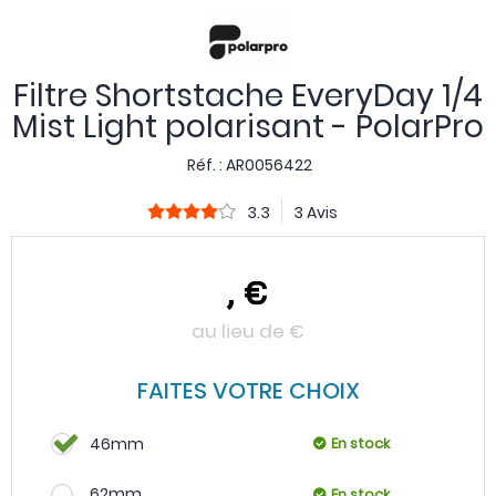
Filtre Shortstache EveryDay 1/4
Mist Light polarisant - PolarPro
Réf. :
AR0056422
3.3
3 Avis
,
€
au lieu de
€
FAITES VOTRE CHOIX
46mm
En stock
62mm
En stock