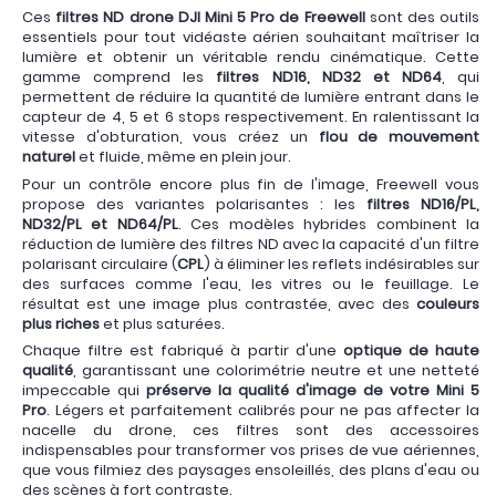
Ces
filtres ND drone DJI Mini 5 Pro de Freewell
sont des outils
essentiels pour tout vidéaste aérien souhaitant maîtriser la
lumière et obtenir un véritable rendu cinématique. Cette
gamme comprend les
filtres ND16, ND32 et ND64
, qui
permettent de réduire la quantité de lumière entrant dans le
capteur de 4, 5 et 6 stops respectivement. En ralentissant la
vitesse d'obturation, vous créez un
flou de mouvement
naturel
et fluide, même en plein jour.
Pour un contrôle encore plus fin de l'image, Freewell vous
propose des variantes polarisantes : les
filtres ND16/PL,
ND32/PL et ND64/PL
. Ces modèles hybrides combinent la
réduction de lumière des filtres ND avec la capacité d'un filtre
polarisant circulaire (
CPL
) à éliminer les reflets indésirables sur
des surfaces comme l'eau, les vitres ou le feuillage. Le
résultat est une image plus contrastée, avec des
couleurs
plus riches
et plus saturées.
Chaque filtre est fabriqué à partir d'une
optique de haute
qualité
, garantissant une colorimétrie neutre et une netteté
impeccable qui
préserve la qualité d'image de votre Mini 5
Pro
. Légers et parfaitement calibrés pour ne pas affecter la
nacelle du drone, ces filtres sont des accessoires
indispensables pour transformer vos prises de vue aériennes,
que vous filmiez des paysages ensoleillés, des plans d'eau ou
des scènes à fort contraste.