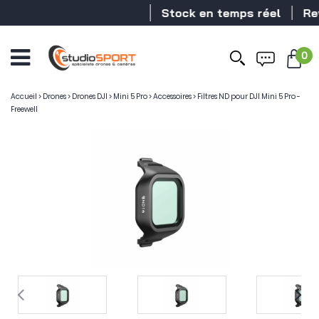
Stock en temps réel
Reve
0
Accueil
>
Drones
>
Drones DJI
>
Mini 5 Pro
>
Accessoires
>
Filtres ND pour DJI Mini 5 Pro -
Freewell