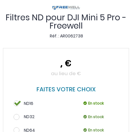
Filtres ND pour DJI Mini 5 Pro -
Freewell
Réf. :
AR0062738
,
€
au lieu de
€
FAITES VOTRE CHOIX
ND16
En stock
ND32
En stock
ND64
En stock