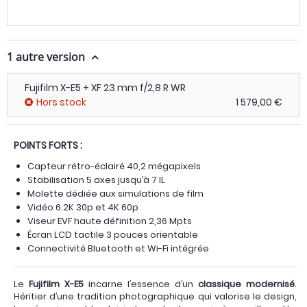
1 autre version
Fujifilm X-E5 + XF 23 mm f/2,8 R WR
Hors stock
1 579,00 €
POINTS FORTS :
Capteur rétro-éclairé 40,2 mégapixels
Stabilisation 5 axes jusqu’à 7 IL
Molette dédiée aux simulations de film
Vidéo 6.2K 30p et 4K 60p
Viseur EVF haute définition 2,36 Mpts
Écran LCD tactile 3 pouces orientable
Connectivité Bluetooth et Wi-Fi intégrée
Le
Fujifilm X-E5
incarne l’essence d’un
classique modernisé
.
Héritier d’une tradition photographique qui valorise le design,