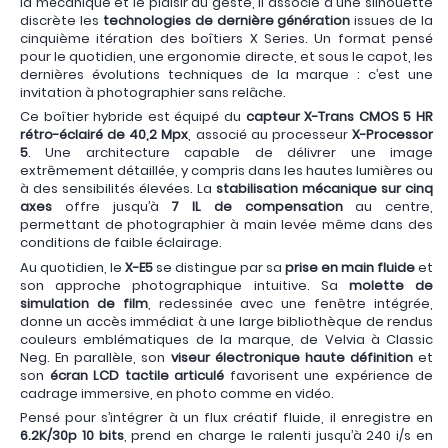
la mécanique et le plaisir du geste, il associe à une silhouette
discrète les
technologies de dernière génération
issues de la
cinquième itération des boîtiers X Series. Un format pensé
pour le quotidien, une ergonomie directe, et sous le capot, les
dernières évolutions techniques de la marque : c’est une
invitation à photographier sans relâche.
Ce boîtier hybride est équipé du
capteur X-Trans CMOS 5 HR
rétro-éclairé de 40,2 Mpx
, associé au processeur
X-Processor
5
. Une architecture capable de délivrer une image
extrêmement détaillée, y compris dans les hautes lumières ou
à des sensibilités élevées. La
stabilisation mécanique sur cinq
axes
offre jusqu’à
7 IL de compensation
au centre,
permettant de photographier à main levée même dans des
conditions de faible éclairage.
Au quotidien, le
X-E5
se distingue par sa
prise en main fluide
et
son approche photographique intuitive. Sa
molette de
simulation de film
, redessinée avec une fenêtre intégrée,
donne un accès immédiat à une large bibliothèque de rendus
couleurs emblématiques de la marque, de Velvia à Classic
Neg. En parallèle, son
viseur électronique haute définition
et
son
écran LCD tactile articulé
favorisent une expérience de
cadrage immersive, en photo comme en vidéo.
Pensé pour s’intégrer à un flux créatif fluide, il enregistre en
6.2K/30p 10 bits
, prend en charge le ralenti jusqu’à 240 i/s en