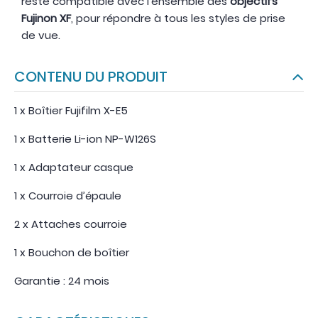
reste compatible avec l’ensemble des
objectifs
Fujinon XF
, pour répondre à tous les styles de prise
de vue.
CONTENU DU PRODUIT
1 x Boîtier Fujifilm X-E5
1 x Batterie Li-ion NP-W126S
1 x Adaptateur casque
1 x Courroie d’épaule
2 x Attaches courroie
1 x Bouchon de boîtier
Garantie : 24 mois