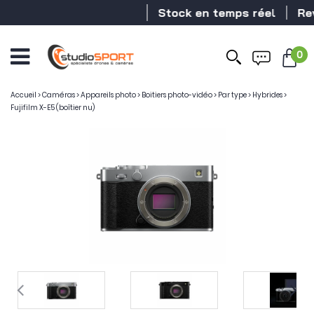
Stock en temps réel
Revendeu
0
Accueil
>
Caméras
>
Appareils photo
>
Boitiers photo-vidéo
>
Par type
>
Hybrides
>
Fujifilm X-E5 (boîtier nu)