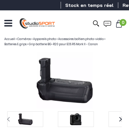
Stock en temps réel
Reve
0
Accueil
>
Caméras
>
Appareils photo
>
Accessoires boîtiers photo-vidéo
>
Batteries & grips
>
Grip batterie BG-R20 pour EOS R5 Mark II - Canon