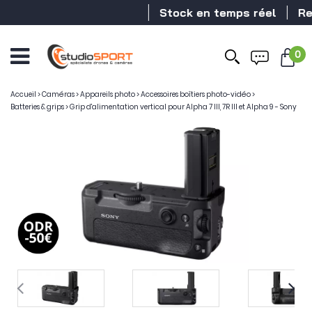
Stock en temps réel
Reve
0
Accueil
>
Caméras
>
Appareils photo
>
Accessoires boîtiers photo-vidéo
>
Batteries & grips
>
Grip d'alimentation vertical pour Alpha 7 III, 7R III et Alpha 9 - Sony