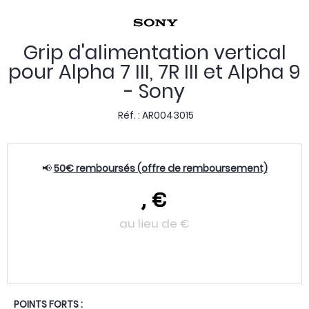
Grip d'alimentation vertical
pour Alpha 7 III, 7R III et Alpha 9
- Sony
Réf. :
AR0043015
📢
50€ remboursés (offre de remboursement)
,
€
au lieu de
€
POINTS FORTS :