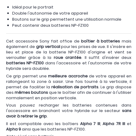
Idéal pour le portrait
Double l'autonomie de votre appareil
Boutons sur le grip permettent une utilisation normale
Peut contenir deux batteries NP-FZ100
Cet accessoire Sony fait office de
boîtier à batteries
mais
également de
grip vertical
pour les prises de vue. Il s'insère en
lieu et place de la batterie NP-FZ100 d'origine et vient se
verrouiller grâce à la
roue crantée
. Il suffit d'insérer deux
batteries NP-FZ100
dans l'accessoire et l'autonomie de votre
hybride sera doublée.
Ce grip permet une
meilleure accroche
de votre appareil en
rallongeant la zone à saisir. Une fois tourné à la verticale, il
permet de faciliter la
réalisation de portraits
. Le grip dispose
des
mêmes boutons
que le boîtier afin de continuer à l'utiliser
normalement en position verticale.
Vous pouvez recharger les batteries contenues dans
l'accessoire en branchant votre hybride sur le secteur
sans
avoir à retirer le grip
.
Il est compatible avec les boîtiers
Alpha 7 III
,
Alpha 7R III
et
Alpha 9
ainsi que les batteries NP-FZ100.