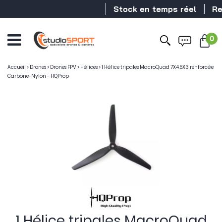
Stock en temps réel
Reve
0
Accueil
>
Drones
>
Drones FPV
>
Hélices
>
1 Hélice tripales MacroQuad 7X4.5X3 renforcée
Carbone-Nylon - HQProp
1 Hélice tripales MacroQuad