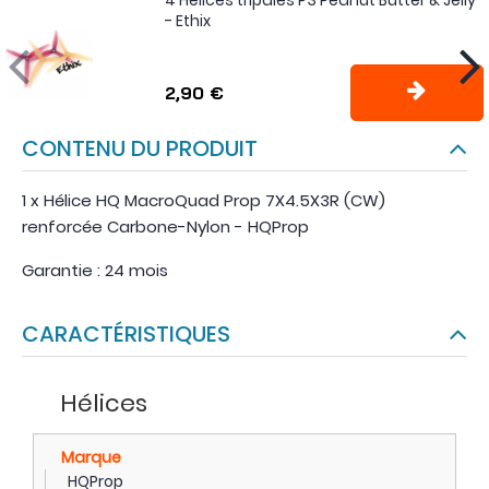
4 Hélices tripales P3 Peanut Butter & Jelly
- Ethix
2,90 €
CONTENU DU PRODUIT
1 x Hélice HQ MacroQuad Prop 7X4.5X3R (CW)
renforcée Carbone-Nylon - HQProp
Garantie : 24 mois
CARACTÉRISTIQUES
Hélices
Marque
HQProp