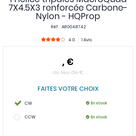
7X4.5X3 renforcée Carbone-
Nylon - HQProp
Réf. :
AR0048742
4.0
1 Avis
,
€
au lieu de
€
FAITES VOTRE CHOIX
CW
En stock
CCW
En stock