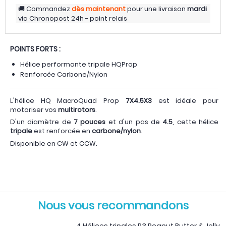
Commandez
dès maintenant
pour une livraison
mardi
via
Chronopost 24h - point relais
POINTS FORTS :
Hélice performante tripale HQProp
Renforcée Carbone/Nylon
L'hélice HQ MacroQuad Prop
7X4.5X3
est idéale pour
motoriser vos
multirotors
.
D'un diamètre de
7 pouces
et d'un pas de
4.5
, cette hélice
tripale
est renforcée en
carbone/nylon
.
Disponible en CW et CCW.
Nous vous recommandons