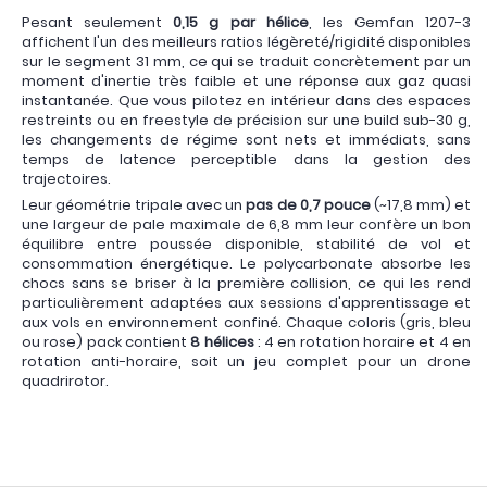
Pesant seulement
0,15 g par hélice
, les Gemfan 1207-3
affichent l'un des meilleurs ratios légèreté/rigidité disponibles
sur le segment 31 mm, ce qui se traduit concrètement par un
moment d'inertie très faible et une réponse aux gaz quasi
instantanée. Que vous pilotez en intérieur dans des espaces
restreints ou en freestyle de précision sur une build sub-30 g,
les changements de régime sont nets et immédiats, sans
temps de latence perceptible dans la gestion des
trajectoires.
Leur géométrie tripale avec un
pas de 0,7 pouce
(~17,8 mm) et
une largeur de pale maximale de 6,8 mm leur confère un bon
équilibre entre poussée disponible, stabilité de vol et
consommation énergétique. Le polycarbonate absorbe les
chocs sans se briser à la première collision, ce qui les rend
particulièrement adaptées aux sessions d'apprentissage et
aux vols en environnement confiné. Chaque coloris (gris, bleu
ou rose) pack contient
8 hélices
: 4 en rotation horaire et 4 en
rotation anti-horaire, soit un jeu complet pour un drone
quadrirotor.