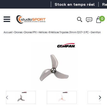
Stock en temps réel
Reve
0
Accueil
>
Drones
>
Drones FPV
>
Hélices
>
8 Hélices Tripales 31mm 1207-3 PC - Gemfan