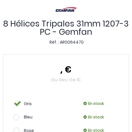
8 Hélices Tripales 31mm 1207-3
PC - Gemfan
Réf. :
AR0064470
,
€
au lieu de
€
Gris
En stock
Bleu
En stock
Rose
En stock