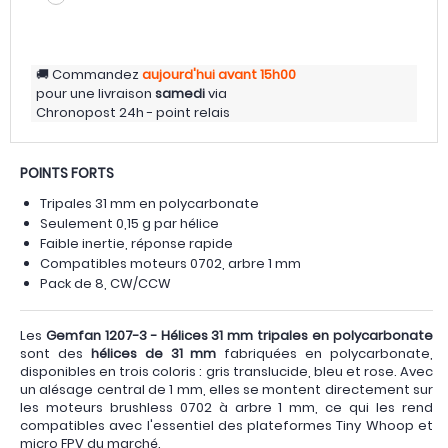
Commandez
aujourd'hui
avant 15h00
pour une livraison
samedi
via
Chronopost 24h - point relais
POINTS FORTS
Tripales 31 mm en polycarbonate
Seulement 0,15 g par hélice
Faible inertie, réponse rapide
Compatibles moteurs 0702, arbre 1 mm
Pack de 8, CW/CCW
Les
Gemfan 1207-3 - Hélices 31 mm tripales en polycarbonate
sont des
hélices de 31 mm
fabriquées en polycarbonate,
disponibles en trois coloris : gris translucide, bleu et rose. Avec
un alésage central de 1 mm, elles se montent directement sur
les moteurs brushless 0702 à arbre 1 mm, ce qui les rend
compatibles avec l'essentiel des plateformes Tiny Whoop et
micro FPV du marché.