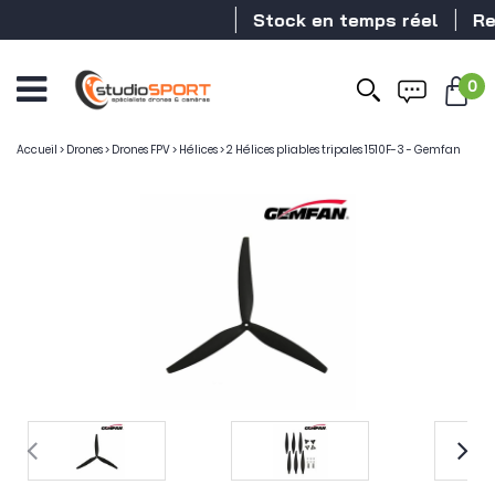
Stock en temps réel
Reve
0
Accueil
>
Drones
>
Drones FPV
>
Hélices
>
2 Hélices pliables tripales 1510F-3 - Gemfan