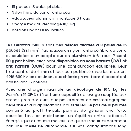
15 pouces, 3 pales pliables
Nylon fibre de verre renforcée
Adaptateur aluminium, montage 6 trous
Charge max au décollage 10,5 kg
Version CW et CCW incluse
Les
Gemfan 1510F-3
sont des
hélices pliables à 3 pales de 15
pouces
(381 mm), fabriquées en nylon renforcé fibre de verre
et équipées d'un adaptateur en aluminium à 6 trous. Pesant
59 g par hélice
, elles sont
disponibles en sens horaire (CW) et
anti-horaire (CCW)
pour une configuration équilibrée. Leur
trou central de 6 mm et leur compatibilité avec les moteurs
4218 660 Kv les destinent aux châssis grand format acceptant
des hélices 15 pouces.
Avec une charge maximale au décollage de 10,5 kg, les
Gemfan 1510F-3 offrent une capacité de levage adaptée aux
drones gros porteurs, aux plateformes de cinématographie
aérienne et aux applications industrielles. Le
pas de 10 pouces
combiné au profil tri-pale permet de générer une forte
poussée tout en maintenant un équilibre entre efficacité
énergétique et couple moteur, ce qui se traduit directement
par une meilleure autonomie sur vos configurations long