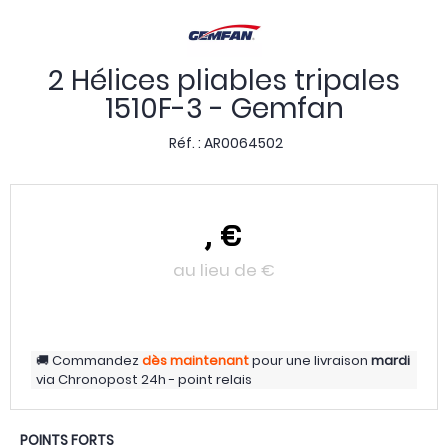
2 Hélices pliables tripales
1510F-3 - Gemfan
Réf. :
AR0064502
,
€
au lieu de
€
Commandez
dès maintenant
pour une livraison
mardi
via
Chronopost 24h - point relais
POINTS FORTS