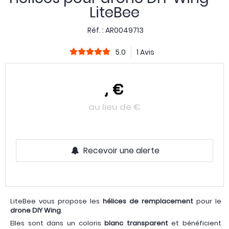
LiteBee
Réf. :
AR0049713
5.0
1 Avis
,
€
au lieu de
€
Recevoir une alerte
LiteBee vous propose les
hélices de remplacement
pour le
drone DIY Wing
.
Elles sont dans un coloris
blanc transparent
et bénéficient