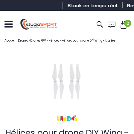
Stock en temps réel
Reve
0
Accueil
>
Drones
>
Drones FPV
>
Hélices
>
Hélices pour drone DIY Wing - LiteBee
Hélices pour drone DIY Wing -