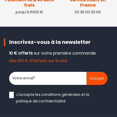
Paiement 3x & 4x sans
Service client en
frais
France
jusqu'à 5000 €
02 35 00 30 00
OCCASION
- 15 €
Inscrivez-vous à la newsletter
10 € offerts
sur votre première commande
dès 100 € d’achats sur le site
Votre adresse email
J'accepte les
conditions générales
et la
politique de confidentialité