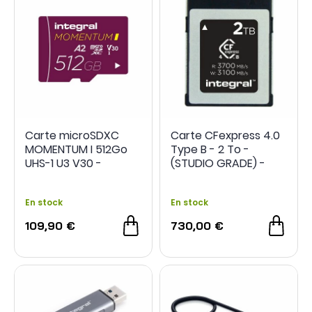
Carte microSDXC
Carte CFexpress 4.0
MOMENTUM I 512Go
Type B - 2 To -
UHS-1 U3 V30 -
(STUDIO GRADE) -
Integral
Integral
En stock
En stock
109,90 €
730,00 €