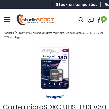
Stock en temps réel
Reve
0
Ouvrir
le
menu
Accueil
>
Équipements universels
>
Cartes mémoire
>
Carte microSDXC UHS-1 U3 V30
128Go - Integral
Carte microSDXC UHS-1 U3 V30