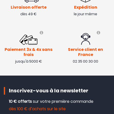
Livraison offerte
Expédition
Bonjour cette carte était fournie avec l'achat du
mavic 4 pro. Elle fait le job. Rien à dire
dès 49 €
le jour même
( 08/06/25 )
Avis collecté par Trustpilot
Paiement 3x & 4x sans
Service client en
Fait le job
frais
France
jusqu'à 5000 €
02 35 00 30 00
( 29/05/25 )
Avis collecté par Trustpilot
Inscrivez-vous à la newsletter
Produit conforme à ce qu’on en attend. Zéro souci.
( 27/05/25 )
10 € offerts
sur votre première commande
dès 100 € d’achats sur le site