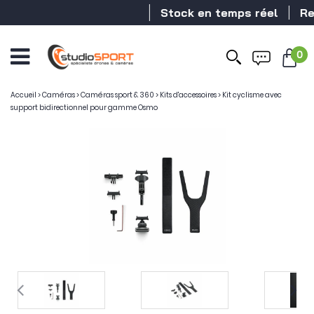
Stock en temps réel
Reve
0
Accueil
>
Caméras
>
Caméras sport & 360
>
Kits d'accessoires
>
Kit cyclisme avec
support bidirectionnel pour gamme Osmo