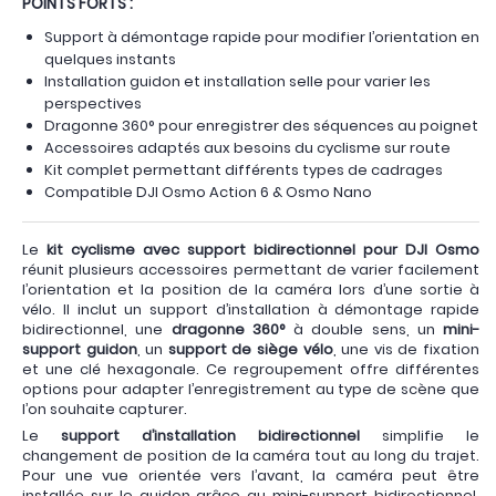
POINTS FORTS :
Support à démontage rapide pour modifier l’orientation en
quelques instants
Installation guidon et installation selle pour varier les
perspectives
Dragonne 360° pour enregistrer des séquences au poignet
Accessoires adaptés aux besoins du cyclisme sur route
Kit complet permettant différents types de cadrages
Compatible DJI Osmo Action 6 & Osmo Nano
Le
kit cyclisme avec support bidirectionnel pour DJI Osmo
réunit plusieurs accessoires permettant de varier facilement
l’orientation et la position de la caméra lors d’une sortie à
vélo. Il inclut un support d’installation à démontage rapide
bidirectionnel, une
dragonne 360°
à double sens, un
mini-
support guidon
, un
support de siège vélo
, une vis de fixation
et une clé hexagonale. Ce regroupement offre différentes
options pour adapter l’enregistrement au type de scène que
l’on souhaite capturer.
Le
support d’installation bidirectionnel
simplifie le
changement de position de la caméra tout au long du trajet.
Pour une vue orientée vers l’avant, la caméra peut être
installée sur le guidon grâce au mini-support bidirectionnel,