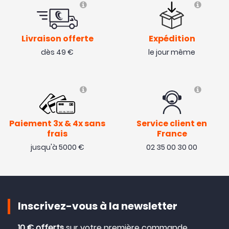
Livraison offerte
Expédition
dès 49 €
le jour même
Paiement 3x & 4x sans
Service client en
frais
France
jusqu'à 5000 €
02 35 00 30 00
Inscrivez-vous à la newsletter
10 € offerts
sur votre première commande