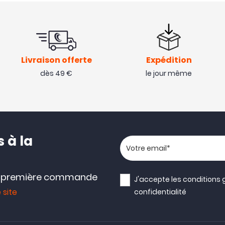
Livraison offerte
Expédition
dès 49 €
le jour même
 à la
Votre adresse email
e première commande
J'accepte les
conditions 
 site
confidentialité