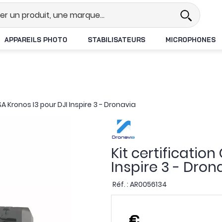
l
Revendeur DJI N°1 en France
L
APPAREILS PHOTO
STABILISATEURS
MICROPHONES
SA Kronos I3 pour DJI Inspire 3 - Dronavia
Kit certificatio
Inspire 3 - Dron
Réf. :
AR0056134
,
€