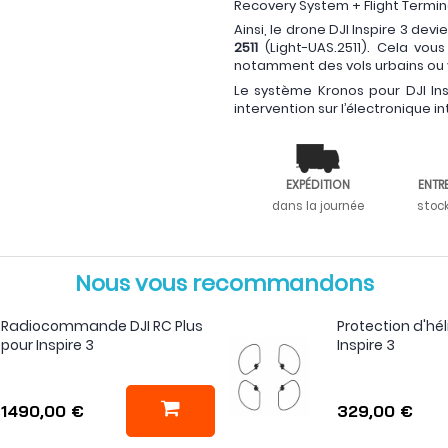
Recovery System + Flight Termin
Ainsi, le drone DJI Inspire 3 devi
2511
(Light-UAS.2511). Cela vo
notamment des vols urbains ou v
Le système Kronos pour DJI In
intervention sur l’électronique i
EXPÉDITION
ENTR
dans la journée
stoc
Nous vous recommandons
Radiocommande DJI RC Plus
Protection d'hél
pour Inspire 3
Inspire 3
1490,00 €
329,00 €