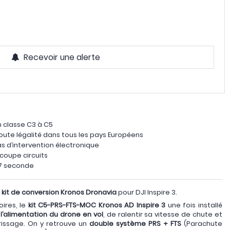
Recevoir une alerte
n classe C3 à C5
toute légalité dans tous les pays Européens
as d’intervention électronique
 coupe circuits
27 seconde
e
kit de conversion Kronos Dronavia
pour DJI Inspire 3.
ires, le
kit C5-PRS-FTS-MOC Kronos AD Inspire 3
une fois installé
l’alimentation du drone en vol
, de ralentir sa vitesse de chute et
rrissage. On y retrouve un
double système PRS + FTS
(Parachute