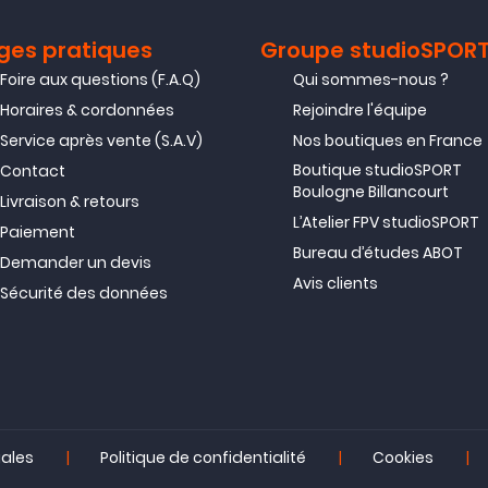
ges pratiques
Groupe studioSPOR
Foire aux questions (F.A.Q)
Qui sommes-nous ?
Horaires & cordonnées
Rejoindre l'équipe
Service après vente (S.A.V)
Nos boutiques en France
Boutique studioSPORT
Contact
Boulogne Billancourt
Livraison & retours
L’Atelier FPV studioSPORT
Paiement
Bureau d’études ABOT
Demander un devis
Avis clients
Sécurité des données
|
|
|
gales
Politique de confidentialité
Cookies