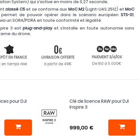
ation System) qui s’active en moins de 0,27 seconde.
ent
classé C5
et se conforme aux
MoC M2
(Light-UAS.2512) et
MoC
us permet de pouvoir opérer dans le scénario européen
STS-01
,
ia un SORA/PDRA en toute conformité et légalité.
spire 3 est
plug-and-play
et s’installe en toute autonomie sans
nterne du drone.
PAIEMENT 3/4/10X
EPÔT EN FRANCE
LIVRAISON OFFERTE
De 150 à 5 000€
k en temps réel
à partir de 49€
ices pour DJI
Clé de licence RAW pour DJI
Inspire 3
999,00 €