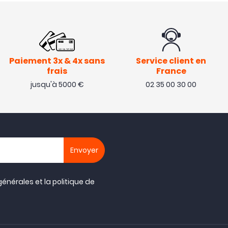
Paiement 3x & 4x sans
Service client en
frais
France
jusqu'à 5000 €
02 35 00 30 00
générales
et la
politique de