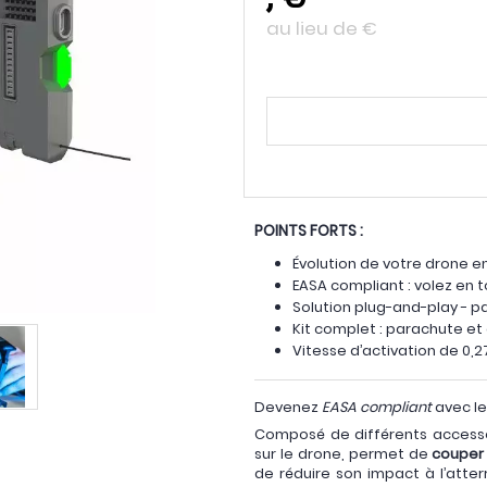
au lieu de
€
POINTS FORTS :
Évolution de votre drone e
EASA compliant : volez en 
Solution plug-and-play - p
Kit complet : parachute et
Vitesse d’activation de 0,
Devenez
EASA compliant
avec l
Composé de différents accesso
sur le drone, permet de
couper 
de réduire son impact à l’atte