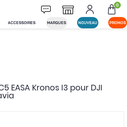
0
ivraison offerte dès 49€ d'achat
Expéditio
ACCESSOIRES
MARQUES
NOUVEAU
PROMOS
n C5 EASA Kronos I3 pour DJI
avia