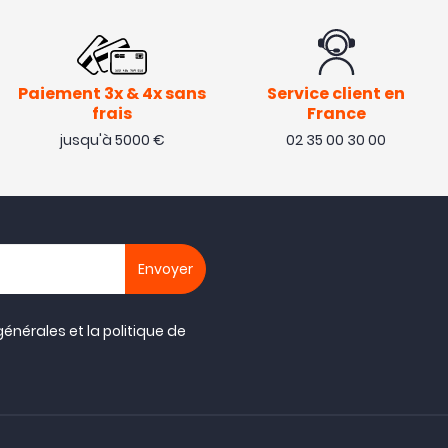
Paiement 3x & 4x sans
Service client en
frais
France
jusqu'à 5000 €
02 35 00 30 00
générales
et la
politique de