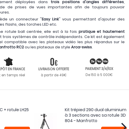
ilement déployées dans
trois positions d'angles différentes
,
tude de prises de vues importantes afin de toujours pouvoir
eures.
ède un connecteur ''
Easy Link
'' vous permettant d'ajouter des
s flashs, des torches LED etc.
rotule ball centrée, elle est à la fois
pratique et hautement
t trois systèmes de contrôle indépendants. Ce kit est également
el compatible avec les plateaux vidéo les plus répandus sur le
anfrotto RC2
ou les plateaux de style
Arca-swiss
.
PAIEMENT 3/4/10X
EPÔT EN FRANCE
LIVRAISON OFFERTE
De 150 à 5 000€
k en temps réel
à partir de 49€
 + rotule LH25
Kit trépied 290 dual aluminium
à 3 sections avec sa rotule 3D
804 - Manfrotto