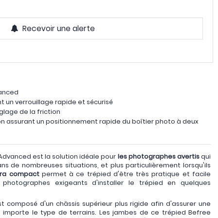
Recevoir une alerte
vanced
 un verrouillage rapide et sécurisé
glage de la friction
tion assurant un positionnement rapide du boîtier photo à deux
 Advanced est la solution idéale pour
les photographes avertis
qui
s de nombreuses situations, et plus particulièrement lorsqu'ils
tra compact
permet à ce trépied d'être très pratique et facile
ux photographes exigeants d'installer le trépied en quelques
 composé d'un châssis supérieur plus rigide afin d'assurer une
eu importe le type de terrains. Les jambes de ce trépied Befree