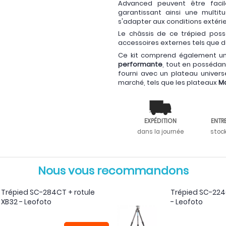
Advanced peuvent être fac
garantissant ainsi une multi
s'adapter aux conditions extéri
Le châssis de ce trépied poss
accessoires externes tels que de
Ce kit comprend également une 
performante
, tout en possédan
fourni avec un plateau univers
marché, tels que les plateaux
M
EXPÉDITION
ENTR
dans la journée
stoc
Nous vous recommandons
Trépied SC-284CT + rotule
Trépied SC-224C
XB32 - Leofoto
- Leofoto