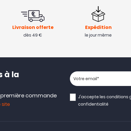
Livraison offerte
Expédition
dès 49 €
le jour même
 à la
Votre adresse email
e première commande
J'accepte les
conditions 
 site
confidentialité