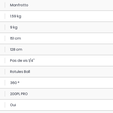
Manfrotto
1.59 kg
9 kg
151 cm
128 cm
Pas de vis 1/4"
Rotules Ball
360 °
200PL PRO
Oui