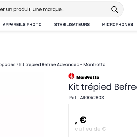
Revendeur DJI N°1 en France
Li
APPAREILS PHOTO
STABILISATEURS
MICROPHONES
nopodes
>
Kit trépied Befree Advanced - Manfrotto
Kit trépied Bef
Réf. :
AR0052803
,
€
au lieu de
€