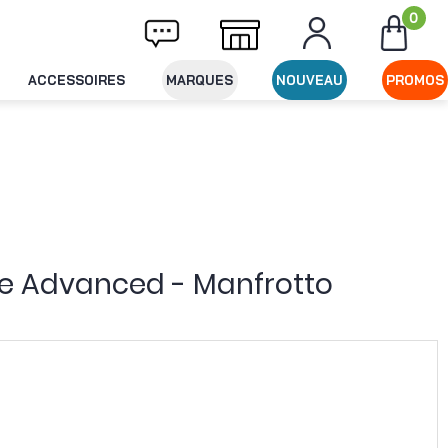
0
vraison offerte dès 49€ d'achat
Expéditio
ACCESSOIRES
MARQUES
NOUVEAU
PROMOS
ree Advanced - Manfrotto