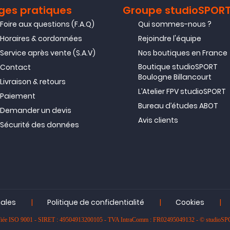
ges pratiques
Groupe studioSPOR
Foire aux questions (F.A.Q)
Qui sommes-nous ?
Horaires & cordonnées
Rejoindre l'équipe
Service après vente (S.A.V)
Nos boutiques en France
Boutique studioSPORT
Contact
Boulogne Billancourt
Livraison & retours
L’Atelier FPV studioSPORT
Paiement
Bureau d’études ABOT
Demander un devis
Avis clients
Sécurité des données
|
|
|
gales
Politique de confidentialité
Cookies
rtifiée ISO 9001 - SIRET : 49504913200105 - TVA IntraComm : FR02495049132 - © studioS