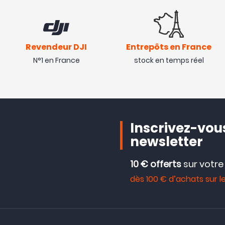
Revendeur DJI
Entrepôts en France
N°1 en France
stock en temps réel
Inscrivez-vous
newsletter
10 € offerts
sur votr
dès 100 € d’achats sur le