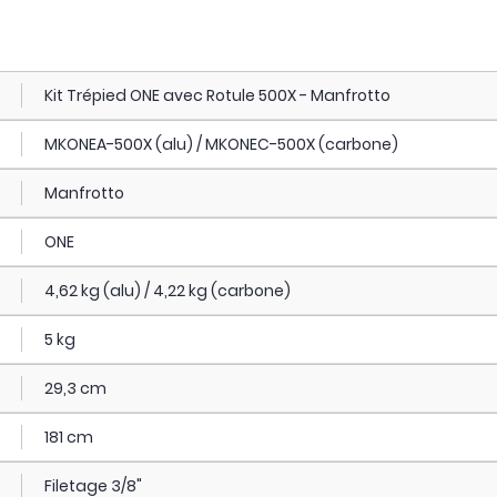
Kit Trépied ONE avec Rotule 500X - Manfrotto
MKONEA-500X (alu) / MKONEC-500X (carbone)
Manfrotto
ONE
4,62 kg (alu) / 4,22 kg (carbone)
5 kg
29,3 cm
181 cm
Filetage 3/8"