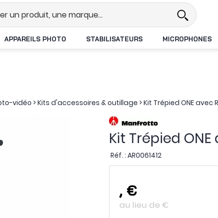
Revendeur DJI N°1 en France
Li
APPAREILS PHOTO
STABILISATEURS
MICROPHONES
oto-vidéo
>
Kits d'accessoires & outillage
>
Kit Trépied ONE avec 
Kit Trépied ONE
Réf. :
AR0061412
,
€
au lieu de
€