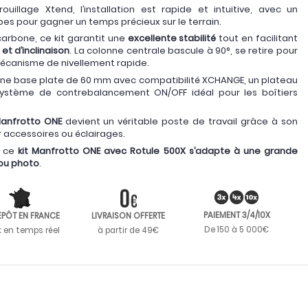
illage Xtend, l’installation est rapide et intuitive, avec un
s pour gagner un temps précieux sur le terrain.
arbone, ce kit garantit une
excellente stabilité
tout en facilitant
 d’inclinaison
. La colonne centrale bascule à 90°, se retire pour
 mécanisme de nivellement rapide.
ne base plate de 60 mm avec compatibilité XCHANGE, un plateau
 système de contrebalancement ON/OFF idéal pour les boîtiers
anfrotto ONE
devient un véritable poste de travail grâce à son
r accessoires ou éclairages.
, ce
kit Manfrotto ONE avec Rotule 500X s’adapte à une grande
 ou photo
.
PAIEMENT 3/4/10X
EPÔT EN FRANCE
LIVRAISON OFFERTE
De 150 à 5 000€
k en temps réel
à partir de 49€