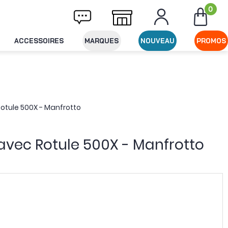
0
vraison offerte dès 49€ d'achat
Expédition
ACCESSOIRES
MARQUES
NOUVEAU
PROMOS
Rotule 500X - Manfrotto
 avec Rotule 500X - Manfrotto