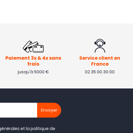
Paiement 3x & 4x sans
Service client en
frais
France
jusqu'à 5000 €
02 35 00 30 00
générales
et la
politique de