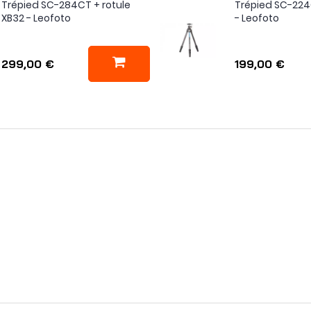
Trépied SC-284CT + rotule
Trépied SC-224C
XB32 - Leofoto
- Leofoto
299,00 €
199,00 €