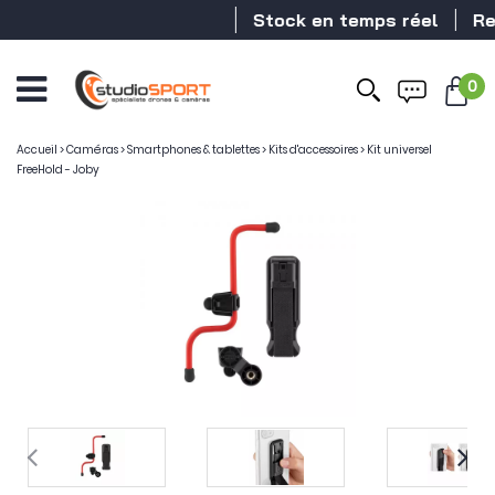
Stock en temps réel
Reve
0
Accueil
>
Caméras
>
Smartphones & tablettes
>
Kits d'accessoires
>
Kit universel
FreeHold - Joby