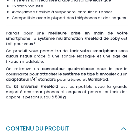
Prise en main sécurisée grâce à la sangle élastique
Fixation robuste
Avec jambe flexible à suspendre, enrouler ou poser
Compatible avec la plupart des téléphones et des coques
Parfait pour une
meilleure prise en main de votre
smartphone
, le
système multifonction FreeHold de Joby
est
fait pour vous !
Ce produit vous permettra de
tenir votre smartphone sans
aucun risque
grâce à une sangle élastique et une tige de
fixation modulable.
On retrouve un
connecteur quick-release
sous la partie
coulissante pour
attacher le système de tige à enrouler
ou un
adaptateur 1/4'' standard
pour trépied et
GorillaPod
.
Ce
kit universel FreeHold
est compatible avec la grande
majorité des smartphones et coques et pourra soutenir des
appareils pesant jusqu'à
500 g
.
CONTENU DU PRODUIT