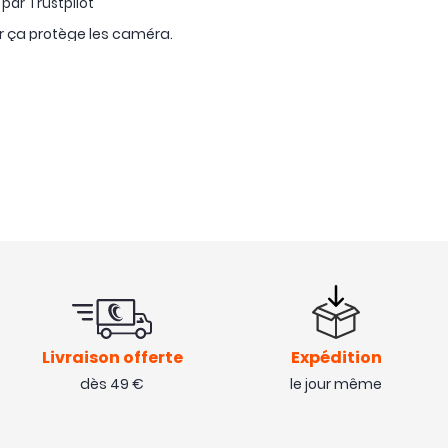
 par Trustpilot
 ça protège les caméra.
 par Trustpilot
er sereinement la caméra
Livraison offerte
Expédition
dès 49 €
le jour même