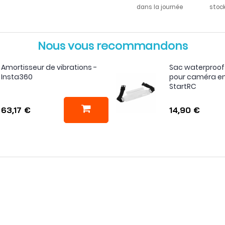
dans la journée
stoc
Nous vous recommandons
Amortisseur de vibrations -
Sac waterproof
Insta360
pour caméra e
StartRC
63,17 €
14,90 €