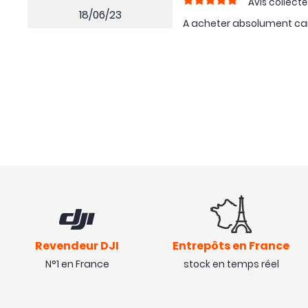
Avis collecté
18/06/23
A acheter absolument car
Avis collecté
12/12/22
Indispensable pour utilis
Revendeur DJI
Entrepôts en France
N°1 en France
stock en temps réel