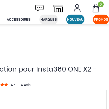
0
ivraison offerte dès 49€ d'achat
Expéditio
ACCESSOIRES
MARQUES
NOUVEAU
PROMOS
ection pour Insta360 ONE X2 -
4.5
4 Avis