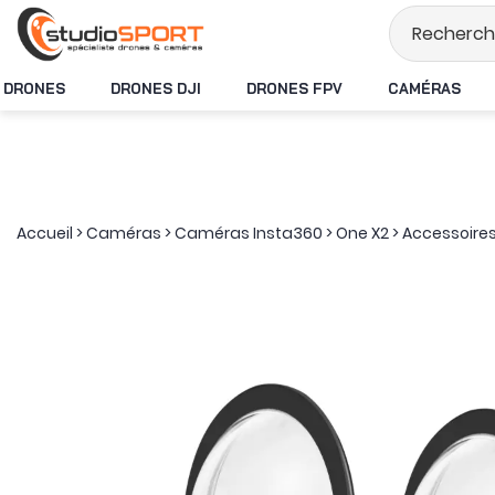
Stock en temps rée
DRONES
DRONES DJI
DRONES FPV
CAMÉRAS
Accueil
>
Caméras
>
Caméras Insta360
>
One X2
>
Accessoire