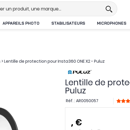
l
Revendeur DJI N°1 en France
L
APPAREILS PHOTO
STABILISATEURS
MICROPHONES
s
>
Lentille de protection pour Insta360 ONE X2 - Puluz
Lentille de prot
Puluz
Réf. :
AR0050057
,
€