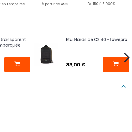
De 150 à 5 000€
k en temps réel
à partir de 49€
 transparent
Etui Hardside CS 40 - Lowepro
mbarquée -
33,00 €