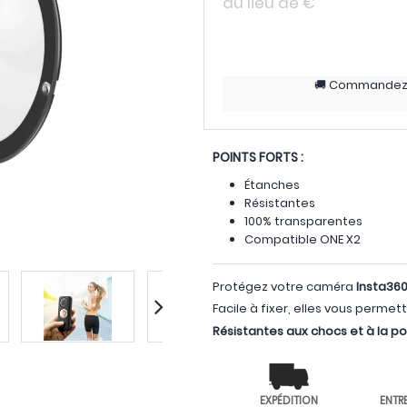
au lieu de
€
Commande
POINTS FORTS :
Étanches
Résistantes
100% transparentes
Compatible ONE X2
Protégez votre caméra
Insta360
Facile à fixer, elles vous perme
Résistantes aux chocs et à la p
EXPÉDITION
ENTR