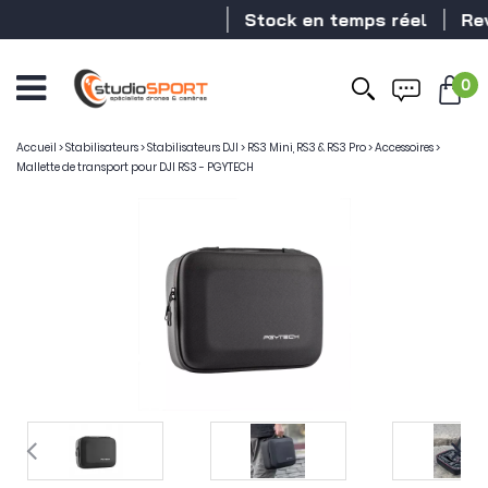
Stock en temps réel
Reven
0
Accueil
>
Stabilisateurs
>
Stabilisateurs DJI
>
RS3 Mini, RS3 & RS3 Pro
>
Accessoires
>
Mallette de transport pour DJI RS3 - PGYTECH