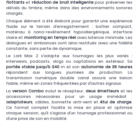
flottants
et
réduction de bruit intelligente
pour préserver les
détails du timbre, même dans des environnements sonores
chargés.
Chaque élément a été élaboré pour garantir une expérience
fluide sur le terrain d’enregistrement : boîtier compact,
matériau à nano-revêtement hypoallergénique, interface
claire et
monitoring en temps réel
avec latence minimale. Les
dialogues et ambiances sont ainsi restitués avec une fidélité
constante, sans perte de dynamique.
Le Lark Max 2 s’adapte aux tournages les plus variés :
interviews, podcasts, vlogs ou captations en extérieur. Sa
portée stable jusqu’à 340
m et son
autonomie de 36 heures
répondent aux longues journées de production. La
transmission numérique double canal assure une liaison
fiable, même en zones fréquentées par d’autres signaux.
La
version Combo
inclut le récepteur,
deux émetteurs
et les
accessoires nécessaires pour un usage immédiat :
adaptateurs
, câbles, bonnette anti-vent et
étui de charge
.
Ce format complet facilite la mise en place et optimise
chaque session, qu’il s’agisse d’un tournage professionnel ou
d’une prise de son en mobilité.