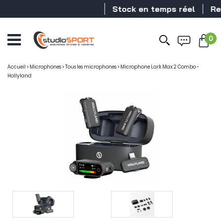
Stock en temps réel
Reven
0
Accueil
>
Microphones
>
Tous les microphones
>
Microphone Lark Max 2 Combo -
Hollyland