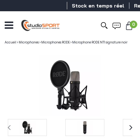
Stock en temps réel
Reve
0
Accueil
>
Microphones
>
Microphones RODE
>
Microphone RODE NT1 signature noir