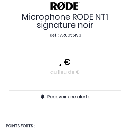
Microphone RODE NT1
signature noir
Réf. :
AR0055193
,
€
au lieu de
€
Recevoir une alerte
POINTS FORTS :