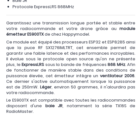
Baie JR
Protocole ExpressLRS 868MHz
Garantissez une transmission longue portée et stable entre
votre radiocommande et votre drone grâce au
module
émetteur ES900TX
de chez Happymodel.
Ce module est équipé des processeurs ESP32 et ESP8285 ainsi
que la puce RF SX1276IMLTRT, cet ensemble permet de
garantir une faible latence et des performances incroyables.
Il évolue sous le protocole open source qu'on ne présente
plus, le
ExpressLRS
sous la bande de fréquences
868 MHz
. Afin
de fonctionner de manière stable dans des conditions de
puissance élevée, cet émetteur intègre un
ventilateur 2006
.
Ce dernier s'active automatiquement lorsque la puissance
est de 250mW.
Léger
, environ 50 grammes, il n'alourdira pas
votre radiocommande.
Le ES900TX est compatible avec toutes les radiocommandes
disposant d'une
baie JR
, notamment la série TX16S de
RadioMaster.