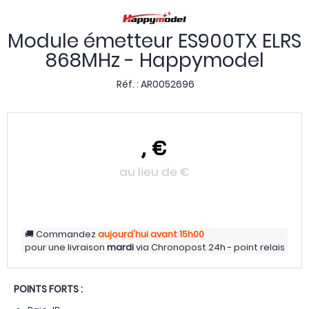
Module émetteur ES900TX ELRS
868MHz - Happymodel
Réf. :
AR0052696
,
€
au lieu de
€
Commandez
aujourd'hui
avant 15h00
pour une livraison
mardi
via
Chronopost 24h - point relais
POINTS FORTS :