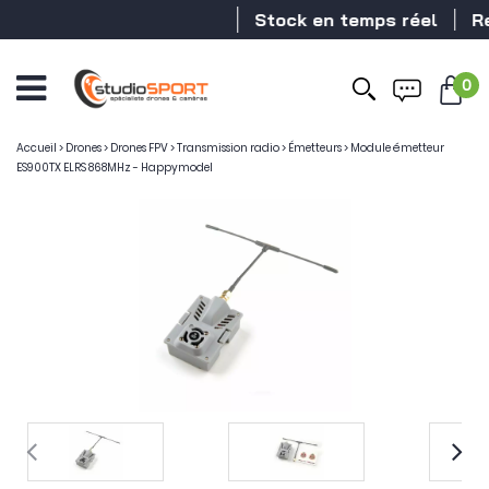
Stock en temps réel
Reve
0
Accueil
>
Drones
>
Drones FPV
>
Transmission radio
>
Émetteurs
>
Module émetteur
ES900TX ELRS 868MHz - Happymodel