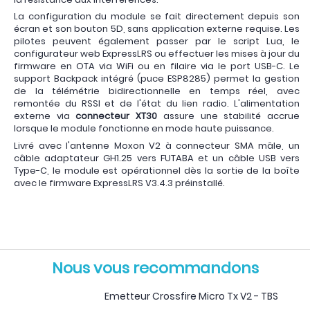
La configuration du module se fait directement depuis son
écran et son bouton 5D, sans application externe requise. Les
pilotes peuvent également passer par le script Lua, le
configurateur web ExpressLRS ou effectuer les mises à jour du
firmware en OTA via WiFi ou en filaire via le port USB-C. Le
support Backpack intégré (puce ESP8285) permet la gestion
de la télémétrie bidirectionnelle en temps réel, avec
remontée du RSSI et de l'état du lien radio. L'alimentation
externe via
connecteur XT30
assure une stabilité accrue
lorsque le module fonctionne en mode haute puissance.
Livré avec l'antenne Moxon V2 à connecteur SMA mâle, un
câble adaptateur GH1.25 vers FUTABA et un câble USB vers
Type-C, le module est opérationnel dès la sortie de la boîte
avec le firmware ExpressLRS V3.4.3 préinstallé.
Nous vous recommandons
Emetteur Crossfire Micro Tx V2 - TBS