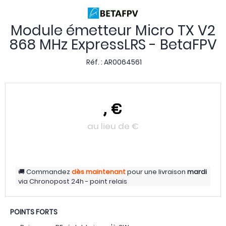
Module émetteur Micro TX V2
868 MHz ExpressLRS - BetaFPV
Réf. :
AR0064561
,
€
au lieu de
€
Commandez
dès maintenant
pour une livraison
mardi
via
Chronopost 24h - point relais
POINTS FORTS