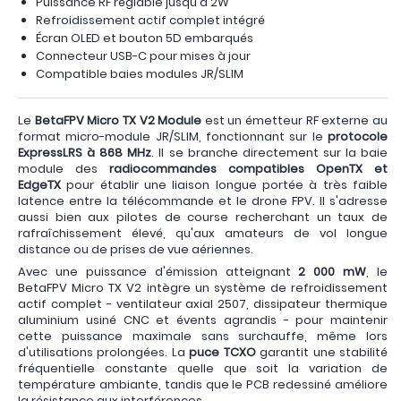
Puissance RF réglable jusqu'à 2W
Refroidissement actif complet intégré
Écran OLED et bouton 5D embarqués
Connecteur USB-C pour mises à jour
Compatible baies modules JR/SLIM
Le
BetaFPV Micro TX V2 Module
est un émetteur RF externe au
format micro-module JR/SLIM, fonctionnant sur le
protocole
ExpressLRS à 868 MHz
. Il se branche directement sur la baie
module des
radiocommandes compatibles OpenTX et
EdgeTX
pour établir une liaison longue portée à très faible
latence entre la télécommande et le drone FPV. Il s'adresse
aussi bien aux pilotes de course recherchant un taux de
rafraîchissement élevé, qu'aux amateurs de vol longue
distance ou de prises de vue aériennes.
Avec une puissance d'émission atteignant
2 000 mW
, le
BetaFPV Micro TX V2 intègre un système de refroidissement
actif complet - ventilateur axial 2507, dissipateur thermique
aluminium usiné CNC et évents agrandis - pour maintenir
cette puissance maximale sans surchauffe, même lors
d'utilisations prolongées. La
puce TCXO
garantit une stabilité
fréquentielle constante quelle que soit la variation de
température ambiante, tandis que le PCB redessiné améliore
la résistance aux interférences.