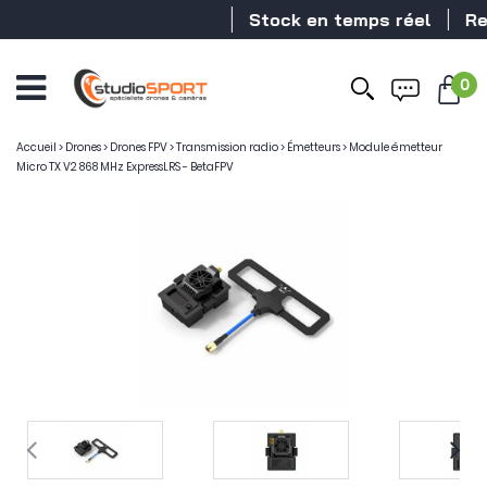
Stock en temps réel
Reve
0
Accueil
>
Drones
>
Drones FPV
>
Transmission radio
>
Émetteurs
>
Module émetteur
Micro TX V2 868 MHz ExpressLRS - BetaFPV